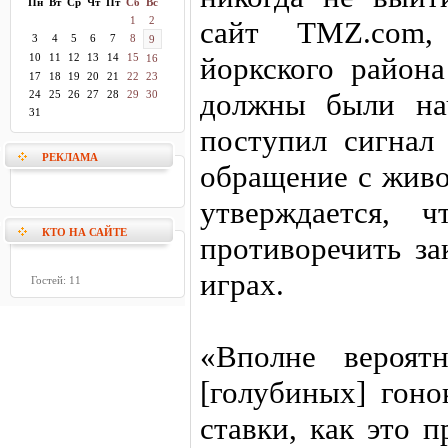
Пн
Вт
Ср
Чт
Пт
Сб
Вс
1
2
сайт TMZ.com,
3
4
5
6
7
8
9
10
11
12
13
14
15
йоркского района
16
17
18
19
20
21
22
23
должны были нач
24
25
26
27
28
29
30
31
поступил сигнал
РЕКЛАМА
обращение с живо
утверждается, 
КТО НА САЙТЕ
противоречить за
играх.
Гостей: 11
«Вполне вероят
[голубиных] гоно
ставки, как это 