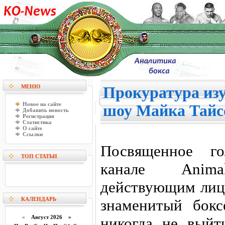
МЕНЮ
Прокуратура изу
Новое на сайте
шоу Майка Тайс
Добавить новость
Регистрация
Статистика
О сайте
Ссылки
Посвященное го
ТОП СТАТЬИ
канале Anima
действующим лицо
КАЛЕНДАРЬ
знаменитый бок
«
Август 2026 »
никогда не выйт