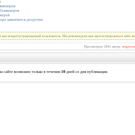
о
кмекеров
букмекеров
керов
ора закончится досрочно
т как незарегистрированный пользователь. Мы рекомендуем вам зарегистрироваться либо во
Просмотров: 2841 автор:
sergeyos
а сайте возможно только в течении
10
дней со дня публикации.