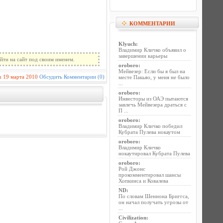
КОММЕНТАРИИ
Klyuch
:
Владимир Кличко объявил о
завершении карьеры
йти на сайт под своим именем.
oroboro
:
Мейвезер: Если бы я был на
n
19 марта 2010
Обсудить
Комментарии (0)
месте Пакьяо, у меня не было
...
oroboro
:
Инвесторы из ОАЭ пытаются
завлечь Мейвезера драться с
П ...
oroboro
:
Владимир Кличко победил
Кубрата Пулева нокаутом
oroboro
:
Владимир Кличко
нокаутировал Кубрата Пулева
oroboro
:
Рой Джонс
прокомментировал шансы
Хопкинса и Ковалева
ND
:
По словам Шеннона Бриггса,
он начал получать угрозы от
...
Civilization
: