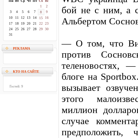
Пн
Вт
Ср
Чт
Пт
Сб
Вс
1
2
бой не с ним, а 
3
4
5
6
7
9
8
10
11
12
13
14
16
Альбертом Сосно
15
17
18
19
20
21
22
23
24
25
26
27
28
29
30
31
— О том, что Ви
РЕКЛАМА
против Соснов
теленовостях, 
КТО НА САЙТЕ
блоге на Sportbo
вызывает озвуче
Гостей: 9
этого малоизв
миллион долларо
случае коммент
предположить,