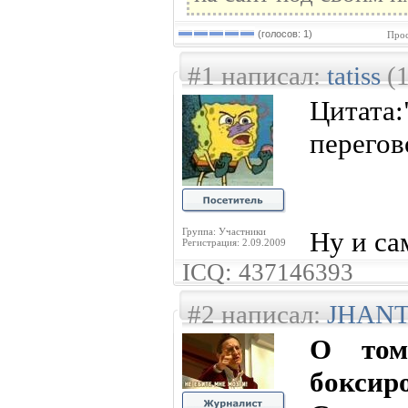
(голосов: 1)
Прос
#1 написал:
tatiss
(1
Цитат
перегов
Группа: Участники
Ну и са
Регистрация: 2.09.2009
ICQ: 437146393
#2 написал:
JHAN
О том
бокс