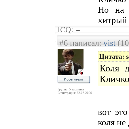
Но на 
хитрый .
ICQ: --
#6 написал:
vist
(10
Цитата: s
Коля 
Кличко
Группа: Участники
Регистрация: 22.06.2009
вот это
коля не 