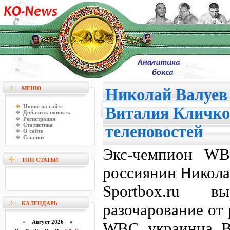
МЕНЮ
Николай Валуев
Новое на сайте
Виталия Кличко 
Добавить новость
Регистрация
Статистика
теленовостей
О сайте
Ссылки
Экс-чемпион WB
ТОП СТАТЬИ
россиянин Никола
Sportbox.ru 
КАЛЕНДАРЬ
разочарование от
«
Август 2026 »
WBC украинца В