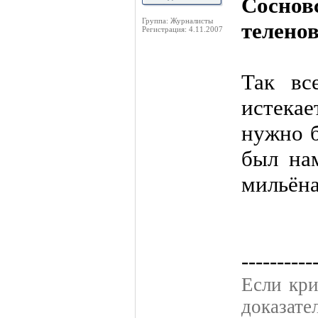
Соснов
Группа: Журналисты
теленово
Регистрация: 4.11.2007
Так вс
истекае
нужно б
был нам
мильён
----------
Если кpи
доказате