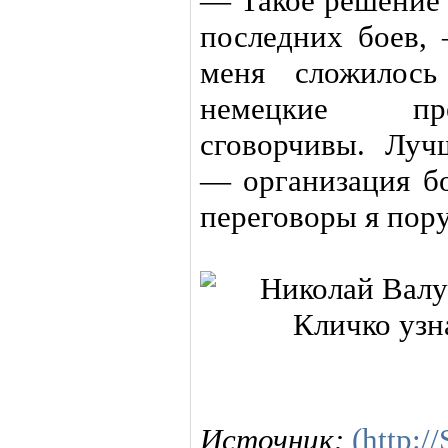
— Такое решение 
последних боев,
меня сложилось
немецкие пре
сговорчивы. Луч
— организация бо
переговоры я пор
Источник:
(http:/