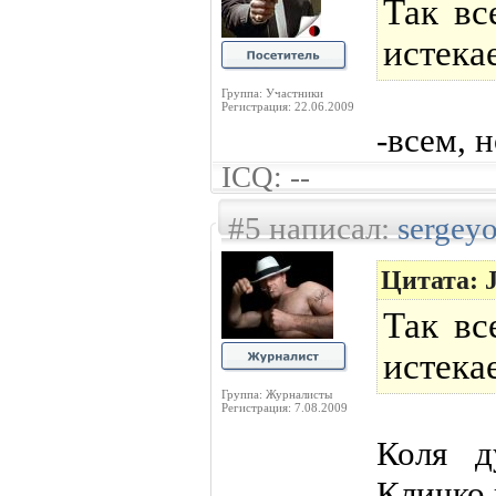
Так вс
истекае
Группа: Участники
Регистрация: 22.06.2009
-всем, 
ICQ: --
#5 написал:
sergey
Цитата:
Так вс
истекае
Группа: Журналисты
Регистрация: 7.08.2009
Коля д
Кличко 