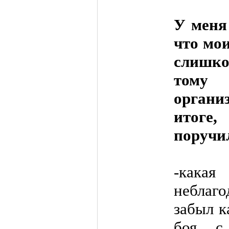
У меня
что мо
слишко
тому
орган
итоге
поручи
-ка
неблаг
забыл к
боя с