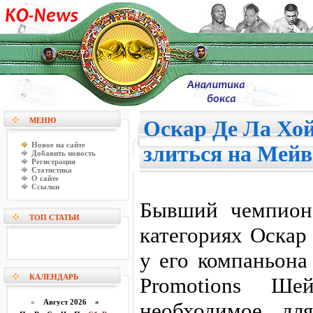
МЕНЮ
Оскар Де Ла Хой
Новое на сайте
злиться на Мейв
Добавить новость
Регистрация
Статистика
О сайте
Ссылки
Бывший чемпион
ТОП СТАТЬИ
категориях Оскар
у его компаньона
КАЛЕНДАРЬ
Promotions Ш
«
Август 2026 »
необходимое дл