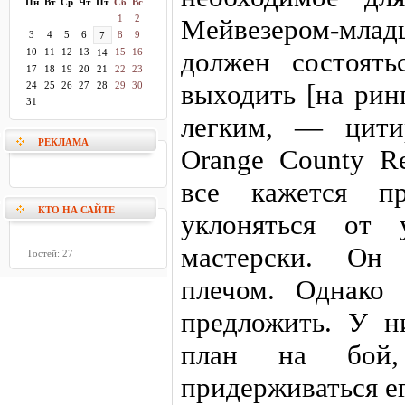
Пн
Вт
Ср
Чт
Пт
Сб
Вс
1
2
Мейвезером-млад
3
4
5
6
8
9
7
10
11
12
13
15
16
должен состоять
14
17
18
19
20
21
22
23
выходить [на ринг
24
25
26
27
28
29
30
31
легким, — цит
РЕКЛАМА
Orange County Re
все кажется п
КТО НА САЙТЕ
уклоняться от 
мастерски. Он 
Гостей: 27
плечом. Однако
предложить. У н
план на бой,
придерживаться е