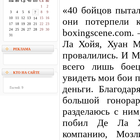
Пн
Вт
Ср
Чт
Пт
Сб
Вс
1
2
«40 бойцов пытал
3
4
5
6
8
9
7
10
11
12
13
15
16
они потерпели к
14
17
18
19
20
21
22
23
boxingscene.com.
24
25
26
27
28
29
30
31
Ла Хойя, Хуан М
РЕКЛАМА
провалились. И М
всего лишь бое
КТО НА САЙТЕ
увидеть мои бои п
деньги. Благода
Гостей: 9
большой гонора
разделаюсь с ним
побил Де Ла 
компанию, Моз