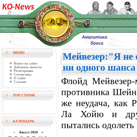
МЕНЮ
Мейвезер:"Я не
Новое на сайте
ни одного шанса
Добавить новость
Регистрация
Статистика
Флойд Мейвезер-
О сайте
Ссылки
противника Шейна
ТОП СТАТЬИ
же неудача, как 
Ла Хойю и друг
КАЛЕНДАРЬ
пытались одолеть
«
Август 2026 »