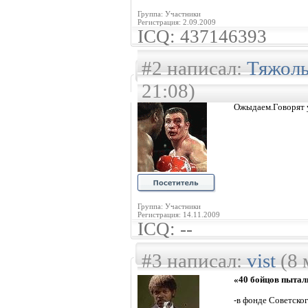
Группа: Участники
Регистрация: 2.09.2009
ICQ: 437146393
#2 написал:
Тяжол
21:08)
Ожыдаем.Говорят 
Группа: Участники
Регистрация: 14.11.2009
ICQ: --
#3 написал:
vist
(8 
«40 бойцов пытали
-в фонде Советског