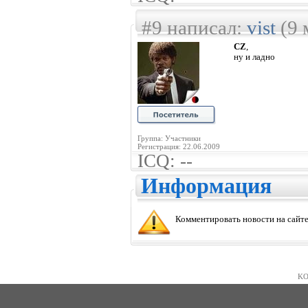
#9 написал:
vist
(9 
CZ
,
ну и ладно
Группа: Участники
Регистрация: 22.06.2009
ICQ: --
Информация
Комментировать новости на сайте
KO