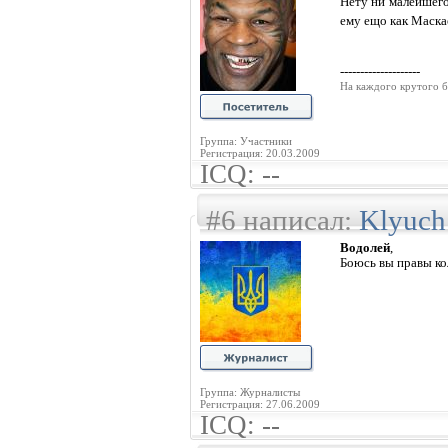
Нету ни малейшег
ему ещо как Маск
--------------------
На каждого крутого б
Группа: Участники
Регистрация: 20.03.2009
ICQ: --
#6 написал:
Klyuch
Водолей
,
Боюсь вы правы ко
Группа: Журналисты
Регистрация: 27.06.2009
ICQ: --