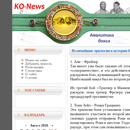
МЕНЮ
Величайшие трилогии в истории 
Новое на сайте
1. Али – Фрейзер
Добавить новость
Так много уже было сказано об это
Регистрация
«соперничество», и это действите
Статистика
О сайте
раундовом бою, кульминацией которо
Ссылки
Наибольший накал был во втором рау
Их третий бой «Триллер в Маниле
ТОП СТАТЬИ
раундов, пока тренер Фрезера у
предыдущей трехминутке.
2. Тони Зейл – Рокки Грациано
Эта трилогия боев установила ста
вызванного участием во второй ми
КАЛЕНДАРЬ
силовых ударов отправила Роки на
нокаутировать Роки в шестом. Годо
«
Август 2026 »
раунде, при этом сам повалявшись 