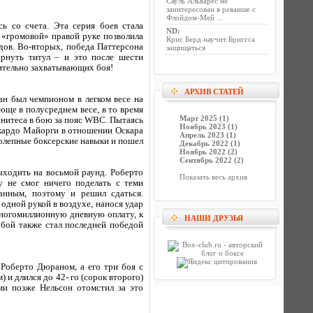
Сауль Альварес не
заинтересован в реванше с
Флойдом-Мей ...
ь со счета. Эта серия боев стала
ND
:
 «громовой» правой руке позволила
Крис Берд научит Бриггса
дов. Во-вторых, победа Паттерсона
защищаться
ернуть титул – и это после шести
вительно захватывающих боя!
АРХИВ СТАТЕЙ
ан был чемпионом в легком весе на
юще в полусреднем весе, в то время
Март 2025 (1)
енитеса в бою за пояс WBC. Пытаясь
Ноябрь 2023 (1)
икардо Майорги в отношении Оскара
Апрель 2023 (1)
колепные боксерские навыки и пошел
Декабрь 2022 (1)
Ноябрь 2022 (2)
Сентябрь 2022 (2)
ыходить на восьмой раунд. Роберто
Показать весь архив
у не смог ничего поделать с теми
анным, поэтому и решил сдаться.
 одной рукой в воздухе, нанося удар
многомиллионную дневную оплату, к
НАШИ ДРУЗЬЯ
 бой также стал последней победой
 Роберто Дюраном, а его три боя с
 и длился до 42- го (сорок второго)
ми позже Нельсон отомстил за это