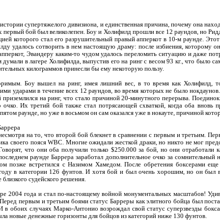
 истории супертяжелого дивизиона, и единственная причина, почему она нахо
х первый бой был великолепен. Боу и Холифилд прошли все 12 раундов, но Рид
нацией которого стал его разрушительный правый апперкот в 10-м раунде. Это
илду удалось сотворить в нем настоящую драму: после избиения, которому он 
пперкот, Эвандеру каким-то чудом удалось переломить ситуацию и даже потр
 думали в лагере Холифилда, выпустив его на ринг с весом 93 кг., что было с
ительных килограммов принесли бы ему некоторую пользу.
римым. Боу вышел на ринг, имея лишний вес, в то время как Холифилд, т
ими ударами в течение всех 12 раундов, во время которых не было нокдаунов.
приземлился на ринг, что стало причиной 20-минутного перерыва. Поединок 
 очко. Их третий бой также стал потрясающей схваткой, когда оба вновь 
 пятом раунде, но уже в восьмом он сам оказался уже в нокауте, причиной кото
Баррера
несмотря на то, что второй бой блекнет в сравнении с первым и третьим. Пе
ка своего пояся WBC. Многие ожидали жесткой драки, но никто не мог предс
Говорят, что они оба получили только $250.000 за бой, но они отработали 
последнем раунде Баррера заработал дополнительное очко за сомнительный н
дом позже встретился с Назимом Хамедом. После обретения боксерами ещ
году в категории 126 фунтов. И хотя бой и был очень хорошим, но он был в
 близкого судейского решения.
ре 2004 года и стал по-настоящему войной монументальных масштабов! Удив
 Перед первым и третьим боями статус Барреры как элитного бойца был пост
 И в обоих случаях Марко-Антонио возрождал свой статус суперзвезды бокса
ыла новые денежные горизонты для бойцов из категорий ниже 130 фунтов.