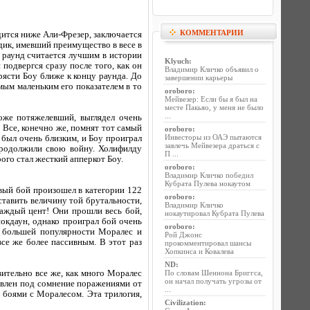
КОММЕНТАРИИ
дится ниже Али-Фрезер, заключается
дик, имевший преимущество в весе в
т раунд считается лучшим в истории
Klyuch
:
подвергся сразу после того, как он
Владимир Кличко объявил о
ясти Боу ближе к концу раунда. До
завершении карьеры
амым маленьким его показателем в то
oroboro
:
Мейвезер: Если бы я был на
месте Пакьяо, у меня не было
...
оже потяжелевший, выглядел очень
 Все, конечно же, помнят тот самый
oroboro
:
Инвесторы из ОАЭ пытаются
был очень близким, и Боу проиграл
завлечь Мейвезера драться с
продолжили свою войну. Холифилду
П ...
рого стал жесткий апперкот Боу.
oroboro
:
Владимир Кличко победил
Кубрата Пулева нокаутом
рвый бой произошел в категории 122
oroboro
:
тавить величину той брутальности,
Владимир Кличко
каждый цент! Они прошли весь бой,
нокаутировал Кубрата Пулева
окдаун, однако проиграл бой очень
oroboro
:
е большей популярности Моралес и
Рой Джонс
се же более пассивным. В этот раз
прокомментировал шансы
Хопкинса и Ковалева
ND
:
ительно все же, как много Моралес
По словам Шеннона Бриггса,
он начал получать угрозы от
авлен под сомнение поражениями от
...
 боями с Моралесом. Эта трилогия,
Civilization
: