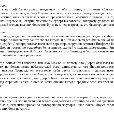
ансон
, в которой было столько нокдаунов по обе стороны, что многие сбивалис
инам. Во-первых, победа Ингемара нокаутом в третьем раунде благодаря его
 чемпионом-супертяжеловесом со времен Макса Шмеллинга с начала 30-х го
ать первым в истории чемпионом-супертяжеловесом, которому удалось в
елой плеяды великих боксеров. Ну и, наконец, в-третьих, это были три дейст
юран
 тогда, когда его только огласили, и он полностью оправдал ожидания. Дюр
корд по количеству защит своего титула, и он также выглядел очень впечатля
иец Рей Леонард показал всем свой характер, сокрушив великого Вилфреда Б
, Дюран постоянно оскорблял Рея в манере, схожей с недавним поведением Р
 жену Леонарда шлюхой. Может быть, из-за этого Леонард забыл про свои вели
играв бой спорным решением.
год, запомнится навсегда, как «No Mas бой», потому что Дюран отказался в
оте, но большинство наблюдателей были единодушны, что Дюран попрост
у навязал Леонард; он чувствовал себя очень потерянным и деморализов
оделывал трюки в стиле Али, когда он издевался, высовывая язык, или вращал
о скучным, и, казалось, что Дюран был просто счастлив, получив еще одну 
ад Айреном Баркли в бою за чемпионский титул в среднем весе. Их третий
е.
 экспертов, как один из величайших легковесов в истории бокса, наряду с
чки зрения, что первый бой был самым долгим в истории (по старым правилам)
е был дисквалифицирован за повторяющиеся удары ниже пояса. Двумя года
ующих боях нокаутом.