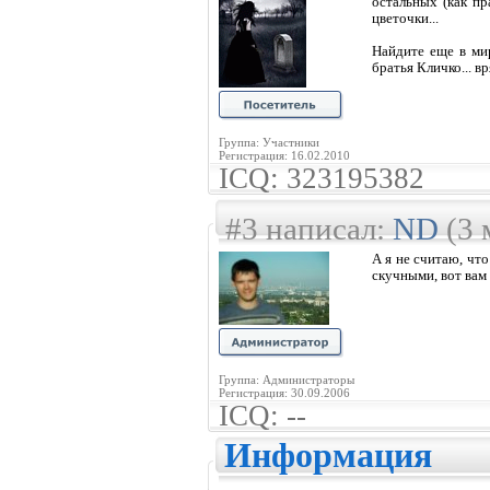
остальных (как п
цветочки...
Найдите еще в ми
братья Кличко... в
Группа: Участники
Регистрация: 16.02.2010
ICQ: 323195382
#3 написал:
ND
(3 
А я не считаю, чт
скучными, вот вам 
Группа: Администраторы
Регистрация: 30.09.2006
ICQ: --
Информация