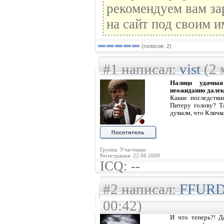
рекомендуем вам за
на сайт под своим и
(голосов: 2)
#1 написал:
vist
(2 
Налицо удачна
неожиданно далек
Какие последстви
Питеру голову? Т
думали, что Кличко
Группа: Участники
Регистрация: 22.06.2009
ICQ: --
#2 написал:
FFUR
00:42)
И что теперь?! Д