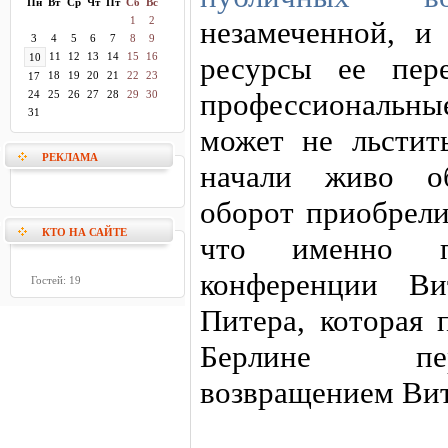
Пн
Вт
Ср
Чт
Пт
Сб
Вс
1
2
незамеченной, и
3
4
5
6
7
8
9
11
12
13
14
15
16
10
ресурсы ее пер
18
19
20
21
22
23
17
профессиональн
24
25
26
27
28
29
30
31
может не льстить
РЕКЛАМА
начали живо об
оборот приобрели
КТО НА САЙТЕ
что именно п
конференции В
Гостей: 19
Питера, которая 
Берлине пе
возвращением Вит