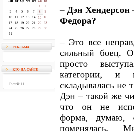
Пн
Вт
Ср
Чт
Пт
Сб
Вс
1
2
–
Дэн Хендерсон 
3
4
5
6
7
9
8
10
11
12
13
14
16
Федора?
15
17
18
19
20
21
22
23
24
25
26
27
28
29
30
31
– Это все неправ
РЕКЛАМА
сильный боец. 
просто выступ
КТО НА САЙТЕ
категории, и 
складывалась не т
Гостей: 14
Дэн – такой же ч
что он не испо
форма, думаю, 
поменялась. 