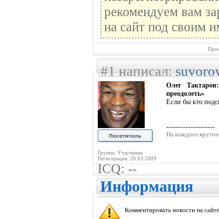
рекомендуем вам за
на сайт под своим и
Прос
#1 написал:
suvoro
Олег Тактаров
преодолеть»
Если бы кто подск
--------------------
На каждого крутого
Группа: Участники
Регистрация: 20.03.2009
ICQ: --
Информация
Комментировать новости на сайте