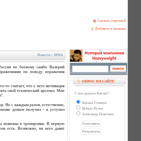
Сделать стартовой
Добавить в закладки
Новости
»
MMA
России по боевому самбо Валерий
бражениями по поводу поражения
ОПРОС НА САЙТЕ
то-то считает, что у него мотивация
рять свой технический арсенал. Мне
С кем драться Кличко?
".
Берман Стиверн
р. Но с каждым разом, естественно,
Кубрат Пулев
ненко деньги получил - и уступил
Александр Поветкин
ы новизны в тренировки. В первую
еня есть. Возможно, на него давят