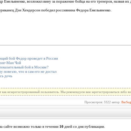
р Емельяненко, возложил вину за поражение бойца на его тренеров, назвав их
мериканец Дэн Хендерсон победил россиянина Федора Емельяненко.
щий бой Федор проведет в России
Хонг-Ман Чой
показательный бой в Москве?
 повезло, что я сам его не достал
сь дочь
т как незарегистрированный пользователь. Мы рекомендуем вам зарегистрироваться либо во
Просмотров: 3322 автор:
BarSu
а сайте возможно только в течении
10
дней со дня публикации.