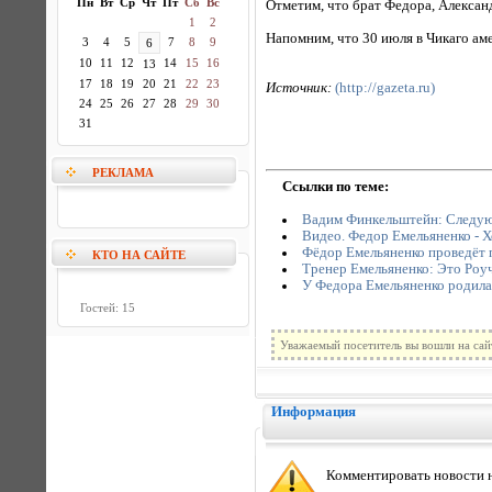
Пн
Вт
Ср
Чт
Пт
Сб
Вс
Отметим, что брат Федора, Александ
1
2
Напомним, что 30 июля в Чикаго а
3
4
5
7
8
9
6
10
11
12
14
15
16
13
17
18
19
20
21
22
23
Источник:
(http://gazeta.ru)
24
25
26
27
28
29
30
31
РЕКЛАМА
Ссылки по теме:
Вадим Финкельштейн: Следую
Видео. Федор Емельяненко - 
Фёдор Емельяненко проведёт 
КТО НА САЙТЕ
Тренер Емельяненко: Это Роучу
У Федора Емельяненко родила
Гостей: 15
Уважаемый посетитель вы вошли на сай
Информация
Комментировать новости н