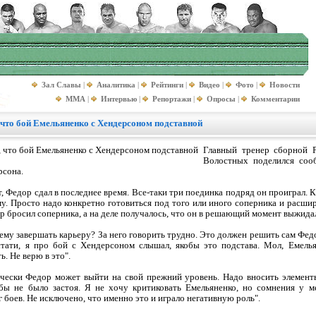
Зал Славы
|
Аналитика
|
Рейтинги
|
Видео
|
Фото
|
Новости
MMA
|
Интервью
|
Репортажи
|
Опросы
|
Комментарии
 что бой Емельяненко с Хендерсоном подставной
Главный тренер сборной 
Волостных поделился соо
рсона.
 Федор сдал в последнее время. Все-таки три поединка подряд он проиграл. К
ому. Просто надо конкретно готовиться под того или иного соперника и расши
р бросил соперника, а на деле получалось, что он в решающий момент выжидал
ему завершать карьеру? За него говорить трудно. Это должен решить сам Федо
стати, я про бой с Хендерсоном слышал, якобы это подстава. Мол, Емелья
ь. Не верю в это".
ически Федор может выйти на свой прежний уровень. Надо вносить элемент
обы не было застоя. Я не хочу критиковать Емельяненко, но сомнения у м
 боев. Не исключено, что именно это и играло негативную роль".