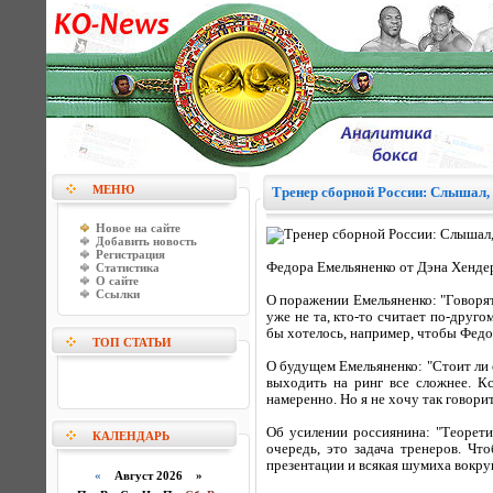
МЕНЮ
Тренер сборной России: Cлышал,
Новое на сайте
Добавить новость
Регистрация
Федора Емельяненко от Дэна Хенде
Статистика
О сайте
Ссылки
О поражении Емельяненко: "Говорят,
уже не та, кто-то считает по-друг
бы хотелось, например, чтобы Федо
ТОП СТАТЬИ
О будущем Емельяненко: "Стоит ли 
выходить на ринг все сложнее. К
намеренно. Но я не хочу так говорит
Об усилении россиянина: "Теорет
КАЛЕНДАРЬ
очередь, это задача тренеров. Чт
презентации и всякая шумиха вокруг
«
Август 2026 »