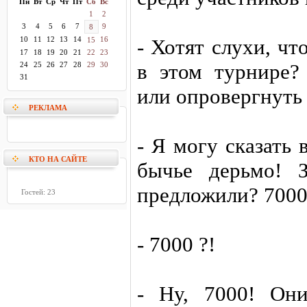
Пн
Вт
Ср
Чт
Пт
Сб
Вс
1
2
3
4
5
6
7
9
8
10
11
12
13
14
16
- Хотят слухи, ч
15
17
18
19
20
21
22
23
в этом турнире?
24
25
26
27
28
29
30
31
или опровергнуть 
РЕКЛАМА
- Я могу сказать 
КТО НА САЙТЕ
бычье дерьмо! 
предложили? 7000
Гостей: 23
- 7000 ?!
- Ну, 7000! Он