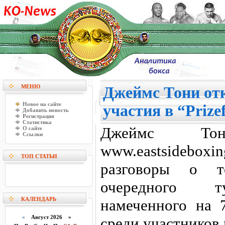
МЕНЮ
Джеймс Тони отк
Новое на сайте
участия в “Prize
Добавить новость
Регистрация
Статистика
Джеймс То
О сайте
Ссылки
www.eastsideboxi
ТОП СТАТЬИ
разговоры о т
очередного тур
КАЛЕНДАРЬ
намеченного на 
«
Август 2026 »
среди участников 