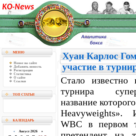
МЕНЮ
Хуан Карлос Гом
Новое на сайте
участие в турнир
Добавить новость
Регистрация
Статистика
Стало известно 
О сайте
Ссылки
турнира супер
ТОП СТАТЬИ
название которого «
Heavyweights».
КАЛЕНДАРЬ
WBC в первом т
«
Август 2026 »
претендент на 