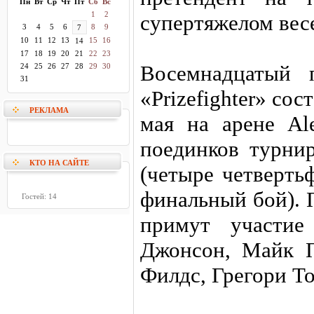
Пн
Вт
Ср
Чт
Пт
Сб
Вс
1
2
супертяжелом вес
3
4
5
6
8
9
7
10
11
12
13
15
16
14
17
18
19
20
21
22
23
Восемнадцатый 
24
25
26
27
28
29
30
31
«Prizefighter» со
РЕКЛАМА
мая на арене Ale
поединков турнир
КТО НА САЙТЕ
(четыре четверть
финальный бой). 
Гостей: 14
примут участие
Джонсон, Майк П
Филдс, Грегори Т