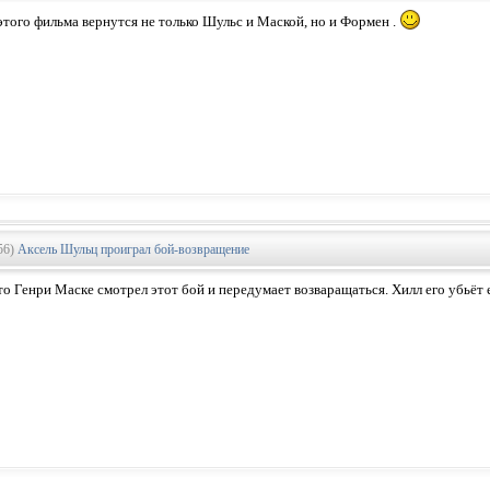
этого фильма вернутся не только Шульс и Маской, но и Формен .
56)
Аксель Шульц проиграл бой-возвращение
то Генри Маске смотрел этот бой и передумает возваращаться. Хилл его убьёт