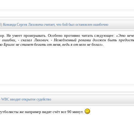
8)
Команда Сергея Ляховича считает, что бой был остановлен ошибочно
ор. Не умеет проигрывать. Особено противно читать следующее:
«Это нече
 ошибки, - сказал Ляхович. - Немедленный реванш должен быть предоста
о Бриггс не станет бегать от меня, ведь я от него не бегал»
.
)
WBC вводит открытое судейство
Футболисты же например видят счёт все 90 минут.