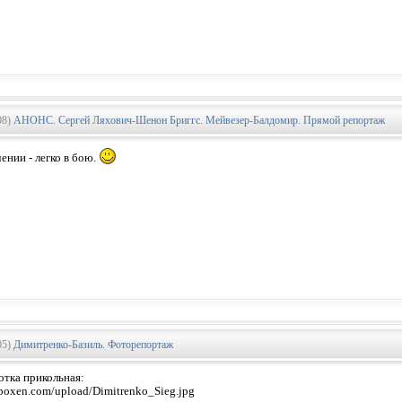
08)
АНОНС. Сергей Ляхович-Шенон Бриггс. Мейвезер-Балдомир. Прямой репортаж
ении - легко в бою.
05)
Димитренко-Базиль. Фоторепортаж
отка прикольная:
.boxen.com/upload/Dimitrenko_Sieg.jpg