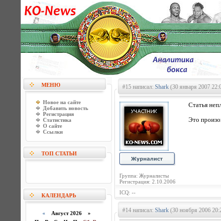
МЕНЮ
#15 написал:
Shark
(30 января 2007 22:
Новое на сайте
Статья неп
Добавить новость
Регистрация
Это произо
Статистика
О сайте
Ссылки
ТОП СТАТЬИ
Группа: Журналисты
Регистрация: 2.10.2006
ICQ: --
КАЛЕНДАРЬ
#14 написал:
Shark
(30 ноября 2006 20:
«
Август 2026 »