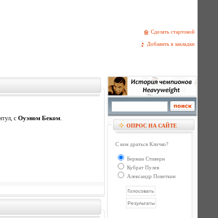
Сделать стартовой
Добавить в закладки
итул, с
Оуэном Беком
.
ОПРОС НА САЙТЕ
С кем драться Кличко?
Берман Стиверн
Кубрат Пулев
Александр Поветкин