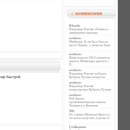
КОММЕНТАРИИ
Klyuch
:
Владимир Кличко объявил о
завершении карьеры
oroboro
:
Мейвезер: Если бы я был на
месте Пакьяо, у меня не было
...
oroboro
:
Инвесторы из ОАЭ пытаются
завлечь Мейвезера драться с
П ...
oroboro
:
Владимир Кличко победил
 ещё быстрей.
Кубрата Пулева нокаутом
oroboro
:
Владимир Кличко
нокаутировал Кубрата Пулева
oroboro
:
Рой Джонс
прокомментировал шансы
Хопкинса и Ковалева
ND
:
По словам Шеннона Бриггса,
он начал получать угрозы от
...
Civilization
: