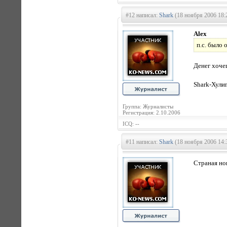
#12 написал:
Shark
(18 ноября 2006 18:
Alex
п.с. было 
Денег хоч
Shark-Хули
Группа: Журналисты
Регистрация: 2.10.2006
ICQ: --
#11 написал:
Shark
(18 ноября 2006 14:
Страная нов