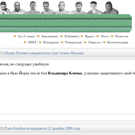
Зал Славы
|
Аналитика
|
Рейтинги
|
Видео
|
Фото
|
Новости
MMA
|
Интервью
|
Репортажи
|
Опросы
|
Комментарии
03)
Меджу Кличко и пьедесталом стоит только Маскаев
лохая, но следущее улыбнуло:
шло в Нью-Йорке после боя
Владимира Кличко
, успешно защитившего свой т
28)
Роки Бальбоа возвращается 22 декабря 2006 года