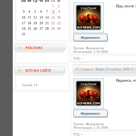
Пн
Вт
Ср
Чт
Пт
Сб
Вс
Нда, после 
1
2
3
4
5
6
7
9
8
10
11
12
13
14
16
15
17
18
19
20
21
22
23
24
25
26
27
28
29
30
31
РЕКЛАМА
Группа: Журналисты
Регистрация: 2.10.2006
ICQ: --
#13 написал:
Shark
(26 ноября 2006 01:
КТО НА САЙТЕ
Надеюсь, ч
Гостей: 14
Группа: Журналисты
Регистрация: 2.10.2006
ICQ: --