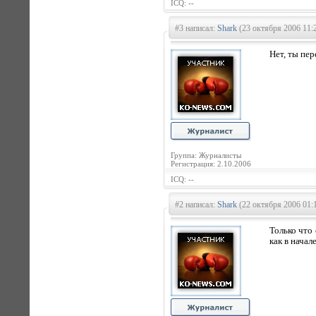
ICQ: --
#3 написал:
Shark
(23 октября 2006 11:
Нет, ты пер
Группа: Журналисты
Регистрация: 2.10.2006
ICQ: --
#2 написал:
Shark
(22 октября 2006 01:
Только что
как в начал