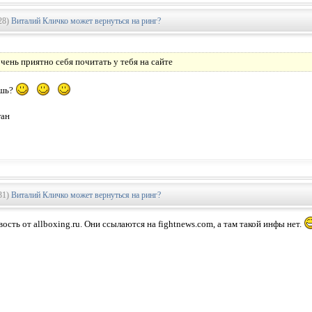
28)
Виталий Кличко может вернуться на ринг?
очень приятно себя почитать у тебя на сайте
ешь?
ган
31)
Виталий Кличко может вернуться на ринг?
ость от allboxing.ru. Они ссылаются на fightnews.com, а там такой инфы нет.