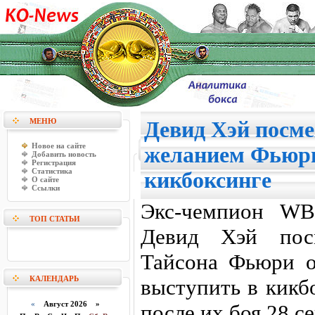
МЕНЮ
Девид Хэй посме
Новое на сайте
желанием Фьюри
Добавить новость
Регистрация
Статистика
кикбоксинге
О сайте
Ссылки
Экс-чемпион WB
ТОП СТАТЬИ
Девид Хэй посм
Тайсона Фьюри о
КАЛЕНДАРЬ
выступить в кикб
«
Август 2026 »
после их боя 28 с