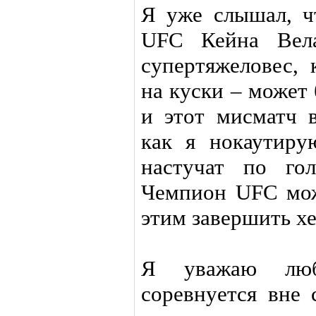
Я уже слышал, ч
UFC Кейна Вела
супертяжеловес,
на куски – может
и этот мисматч в
как я нокаутиру
настучат по го
Чемпион UFC мож
этим завершить х
Я уважаю люб
соревнуется вне 