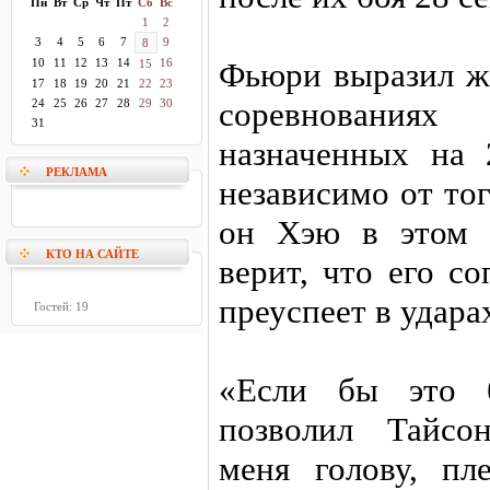
Пн
Вт
Ср
Чт
Пт
Сб
Вс
1
2
3
4
5
6
7
9
8
10
11
12
13
14
16
Фьюри выразил же
15
17
18
19
20
21
22
23
соревнования
24
25
26
27
28
29
30
31
назначенных на 
РЕКЛАМА
независимо от то
он Хэю в этом 
КТО НА САЙТЕ
верит, что его с
преуспеет в удара
Гостей: 19
«Если бы это 
позволил Тайсо
меня голову, пл