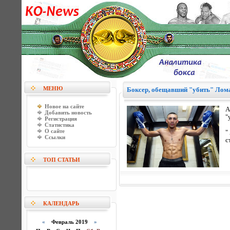
МЕНЮ
Боксер, обещавший "убить" Лома
Новое на сайте
А
Добавить новость
"
Регистрация
Статистика
О сайте
"
Ссылки
с
ТОП СТАТЬИ
КАЛЕНДАРЬ
«
Февраль 2019
»