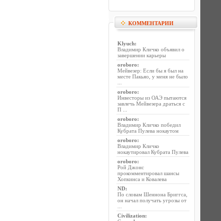
КОММЕНТАРИИ
Klyuch
:
Владимир Кличко объявил о
завершении карьеры
oroboro
:
Мейвезер: Если бы я был на
месте Пакьяо, у меня не было
...
oroboro
:
Инвесторы из ОАЭ пытаются
завлечь Мейвезера драться с
П ...
oroboro
:
Владимир Кличко победил
Кубрата Пулева нокаутом
oroboro
:
Владимир Кличко
нокаутировал Кубрата Пулева
oroboro
:
Рой Джонс
прокомментировал шансы
Хопкинса и Ковалева
ND
:
По словам Шеннона Бриггса,
он начал получать угрозы от
...
Civilization
: