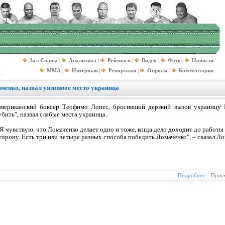
Зал Славы
|
Аналитика
|
Рейтинги
|
Видео
|
Фото
|
Новости
MMA
|
Интервью
|
Репортажи
|
Опросы
|
Комментарии
ченко, назвал уязвимое место украинца
мериканский боксер Теофимо Лопес, бросивший дерзкий вызов украинцу 
убить", назвал слабые места украинца.
 Я чувствую, что Ломаченко делает одно и тоже, когда дело доходит до работ
торону. Есть три или четыре разных способа победить Ломаченко", – сказал Ло
Подробнее...
Просм