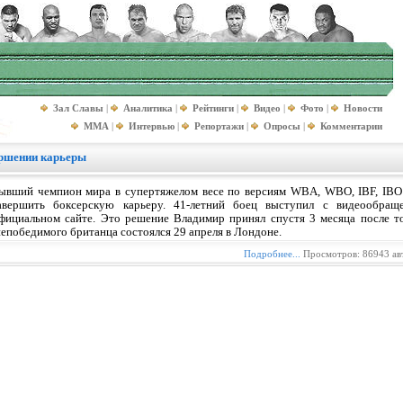
Зал Славы
|
Аналитика
|
Рейтинги
|
Видео
|
Фото
|
Новости
MMA
|
Интервью
|
Репортажи
|
Опросы
|
Комментарии
ершении карьеры
ывший чемпион мира в супертяжелом весе по версиям WBA, WBO, IBF, IBO
авершить боксерскую карьеру. 41-летний боец выступил с видеообращ
фициальном сайте. Это решение Владимир принял спустя 3 месяца после то
епобедимого британца состоялся 29 апреля в Лондоне.
Подробнее...
Просмотров: 86943 ав