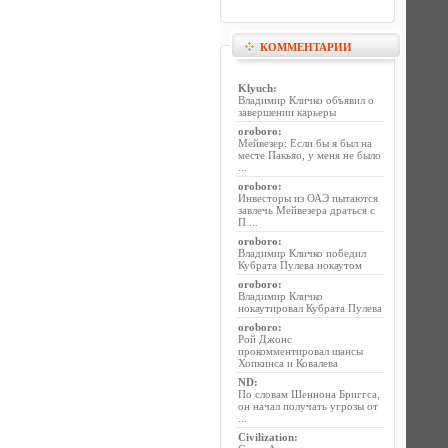
КОММЕНТАРИИ
Klyuch
:
Владимир Кличко объявил о
завершении карьеры
oroboro
:
Мейвезер: Если бы я был на
месте Пакьяо, у меня не было
...
oroboro
:
Инвесторы из ОАЭ пытаются
завлечь Мейвезера драться с
П ...
oroboro
:
Владимир Кличко победил
Кубрата Пулева нокаутом
oroboro
:
Владимир Кличко
нокаутировал Кубрата Пулева
oroboro
:
Рой Джонс
прокомментировал шансы
Хопкинса и Ковалева
ND
:
По словам Шеннона Бриггса,
он начал получать угрозы от
...
Civilization
: