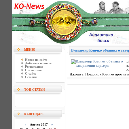
МЕНЮ
Владимир Кличко объявил о зав
Новое на сайте
Б
Добавить новость
з
Регистрация
о
Статистика
О сайте
Джошуа. Поединок Кличко против н
Ссылки
ТОП СТАТЬИ
КАЛЕНДАРЬ
«
Август 2017
»