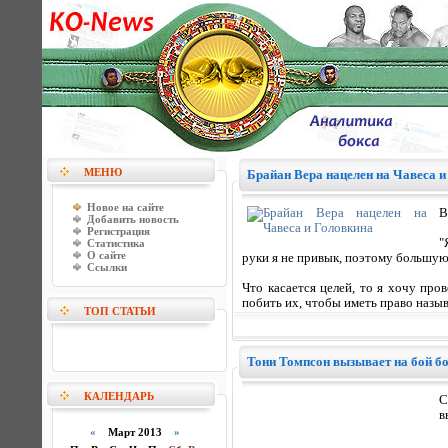
МЕНЮ
Брайан Вера нацелен на Чавеса и
Новое на сайте
В
Добавить новость
Регистрация
"
Статистика
О сайте
руки я не привык, поэтому большую
Ссылки
Что касается целей, то я хочу пр
побить их, чтобы иметь право назыв
ТОП СТАТЬИ
Тони Томпсон вызывает на бой б
КАЛЕНДАРЬ
С
в
«
Март 2013
»