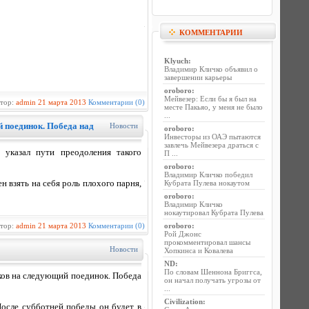
КОММЕНТАРИИ
Klyuch
:
Владимир Кличко объявил о
завершении карьеры
oroboro
:
Мейвезер: Если бы я был на
втор:
admin
21 марта 2013
Комментарии (0)
месте Пакьяо, у меня не было
...
 поединок. Победа над
Новости
oroboro
:
Инвесторы из ОАЭ пытаются
завлечь Мейвезера драться с
 указал пути преодоления такого
П ...
oroboro
:
Владимир Кличко победил
н взять на себя роль плохого парня,
Кубрата Пулева нокаутом
oroboro
:
Владимир Кличко
нокаутировал Кубрата Пулева
втор:
admin
21 марта 2013
Комментарии (0)
oroboro
:
Рой Джонс
прокомментировал шансы
Новости
Хопкинса и Ковалева
ND
:
По словам Шеннона Бриггса,
ков на следующий поединок. Победа
он начал получать угрозы от
...
Civilization
:
После субботней победы он будет в