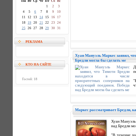
Пн
Вт
Ср
Чт
Пт
Сб
Вс
1
2
3
4
5
6
7
8
9
10
11
12
13
14
15
16
17
18
19
20
21
22
23
24
25
26
27
28
29
30
31
РЕКЛАМА
Хуан Мануэль Маркес заявил, чт
Бредли могла бы сделать ме
КТО НА САЙТЕ
Д
п
Гостей: 18
"
ч
Маркес рассматривает Бредли, к
Хуан Мануэль 
над Бредли мо
"В течение до