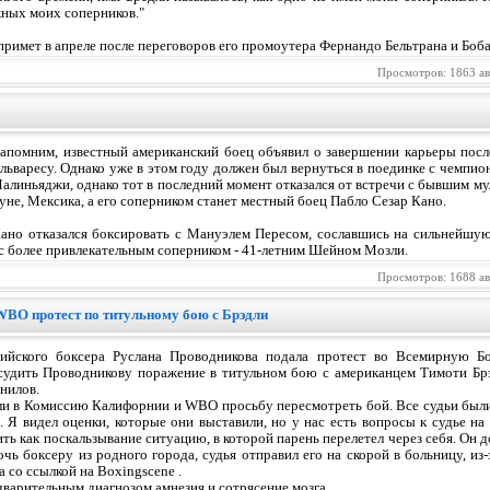
ных моих соперников."
имет в апреле после переговоров его промоутера Фернандо Бельтрана и Боб
Просмотров: 1863 а
апомним, известный американский боец объявил о завершении карьеры пос
льваресу. Однако уже в этом году должен был вернуться в поединке с чемпи
алиньяджи, однако тот в последний момент отказался от встречи с бывшим му
уне, Мексика, а его соперником станет местный боец Пабло Сезар Кано.
Кано отказался боксировать с Мануэлем Пересом, сославшись на сильнейшую 
е с более привлекательным соперником - 41-летним Шейном Мозли.
Просмотров: 1688 а
BO протест по титульному бою с Брэдли
ийского боксера Руслана Проводникова подала протест во Всемирную 
удить Проводникову поражение в титульном бою с американцем Тимоти Брэ
нилов.
и в Комиссию Калифорнии и WBO просьбу пересмотреть бой. Все судьи были 
 Я видел оценки, которые они выставили, но у нас есть вопросы к судье на
ть как поскальзывание ситуацию, в которой парень перелетел через себя. Он 
чь боксеру из родного города, судья отправил его на скорой в больницу, из-
 со ссылкой на Boxingscene .
дварительным диагнозом амнезия и сотрясение мозга.