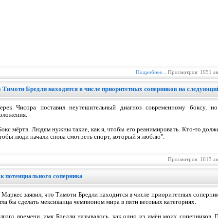
Подробнее...
Просмотров: 1951 а
о Тимоти Бредли находится в числе приоритетных соперников на следующий
ерек Чисора поставил неутешительный диагноз современному боксу, но
оложения.
Бокс мёртв. Людям нужны такие, как я, чтобы его реанимировать. Кто-то долже
тобы люди начали снова смотреть спорт, который я люблю".
Просмотров: 1613 а
ак потенциального соперника
Маркес заявил, что Тимоти Бредли находится в числе приоритетных соперни
гла бы сделать мексиканца чемпионом мира в пяти весовых категориях.
лгого времени, имя Бредли называлось, как одно из имён моих соперников. 