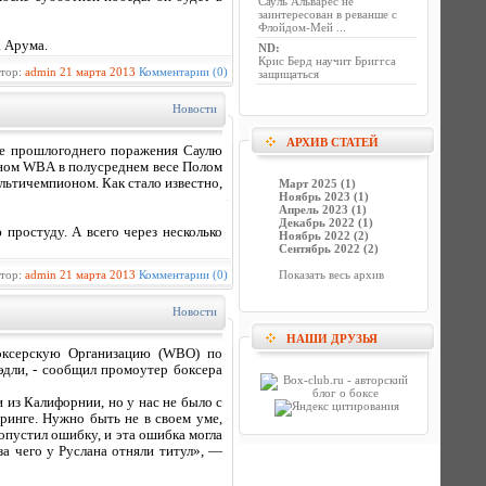
Сауль Альварес не
заинтересован в реванше с
Флойдом-Мей ...
а Арума.
ND
:
Крис Берд научит Бриггса
втор:
admin
21 марта 2013
Комментарии (0)
защищаться
Новости
АРХИВ СТАТЕЙ
ле прошлогоднего поражения Саулю
оном WBA в полусреднем весе Полом
льтичемпионом. Как стало известно,
Март 2025 (1)
Ноябрь 2023 (1)
Апрель 2023 (1)
Декабрь 2022 (1)
простуду. А всего через несколько
Ноябрь 2022 (2)
Сентябрь 2022 (2)
втор:
admin
21 марта 2013
Комментарии (0)
Показать весь архив
Новости
НАШИ ДРУЗЬЯ
Боксерскую Организацию (WBO) по
дли, - сообщил промоутер боксера
из Калифорнии, но у нас не было с
 ринге. Нужно быть не в своем уме,
допустил ошибку, и эта ошибка могла
за чего у Руслана отняли титул», —