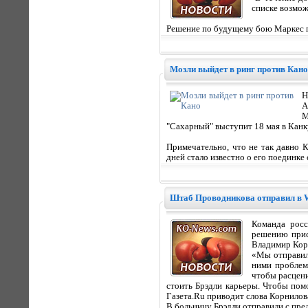
списке возмож
Решение по будущему бою Маркес пр
Мозли выйдет в ринг против Кано
Н
А
М
"Сахарный" выступит 18 мая в Канк
Примечательно, что не так давно 
дней стало известно о его поединк
Штаб Проводникова отправил в W
Команда росс
решению прис
Владимир Кор
«Мы отправил
ними проблем.
чтобы расцени
стоить Брэдли карьеры. Чтобы помо
Газета.Ru приводит слова Корнилова
В больницу Брэдли отправили с пре