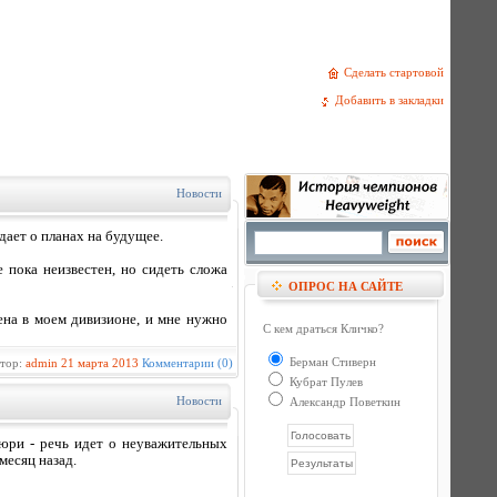
Сделать стартовой
Добавить в закладки
Новости
ает о планах на будущее.
пока неизвестен, но сидеть сложа
ОПРОС НА САЙТЕ
ена в моем дивизионе, и мне нужно
С кем драться Кличко?
Берман Стиверн
втор:
admin
21 марта 2013
Комментарии (0)
Кубрат Пулев
Новости
Александр Поветкин
юри - речь идет о неуважительных
есяц назад.