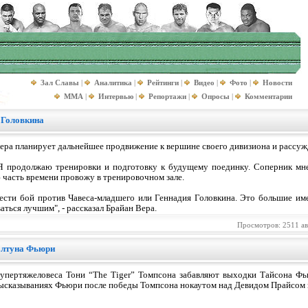
Зал Славы
|
Аналитика
|
Рейтинги
|
Видео
|
Фото
|
Новости
MMA
|
Интервью
|
Репортажи
|
Опросы
|
Комментарии
 Головкина
ера планирует дальнейшее продвижение к вершине своего дивизиона и рассужд
Я продолжаю тренировки и подготовку к будущему поединку. Соперник мне 
 часть времени провожу в тренировочном зале.
овести бой против Чавеса-младшего или Геннадия Головкина. Это большие им
аться лучшим", - рассказал Брайан Вера.
Просмотров: 2511 а
олтуна Фьюри
упертяжеловеса Тони “The Tiger” Томпсона забавляют выходки Тайсона Фь
ысказываниях Фьюри после победы Томпсона нокаутом над Девидом Прайсом м