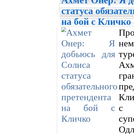
Ахмет Онер: Я д
статуса обязате
на бой с Кличко
Пр
не
ту
Ах
гр
пр
Кли
с
суп
Од