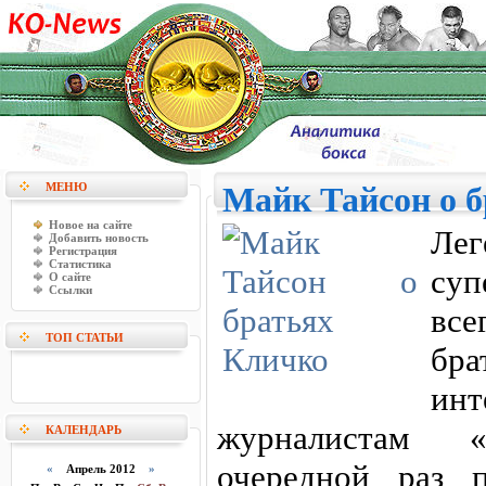
МЕНЮ
Майк Тайсон о 
Новое на сайте
Лег
Добавить новость
Регистрация
Статистика
суп
О сайте
Ссылки
все
ТОП СТАТЬИ
бр
ин
журналистам 
КАЛЕНДАРЬ
очередной раз п
«
Апрель 2012
»