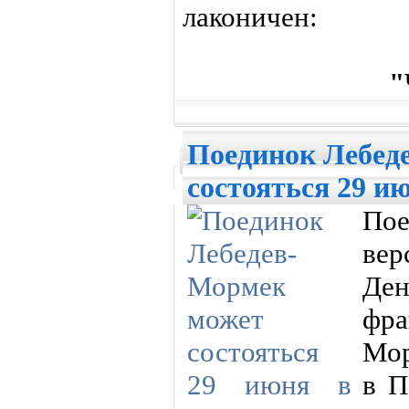
лаконичен:
"
Поединок Лебед
состояться 29 и
Пое
вер
Де
фр
Мор
в П