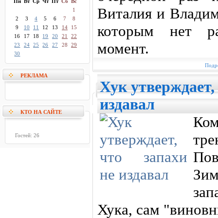
Пн
Вт
Ср
Чт
Пт
Сб
Вс
Виталия и Владим
1
2
3
4
5
6
7
8
которым нет р
9
10
11
12
13
14
15
16
17
18
19
20
21
22
момент.
23
24
25
26
27
28
29
30
Подро
РЕКЛАМА
Хук утверждает, 
издавал
КТО НА САЙТЕ
Ко
тр
Гостей: 26
По
Зи
зап
Хука, сам "винов