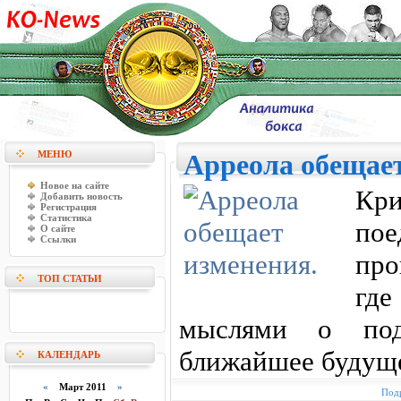
МЕНЮ
Арреола обещает
Новое на сайте
Кри
Добавить новость
Регистрация
Статистика
пое
О сайте
Ссылки
про
ТОП СТАТЬИ
гд
мыслями о под
ближайшее будущ
КАЛЕНДАРЬ
«
Март 2011
»
Подр