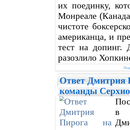
их поединку, кот
Монреале (Канада
чистоте боксерск
американца, и пр
тест на допинг. 
разозлило Хопкин
Подр
Ответ Дмитрия 
команды Серхио
Пос
в 
Дм