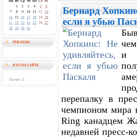
Пн
Вт
Ср
Чт
Пт
Сб
Вс
1
2
3
4
5
6
Бернард Хопкинс
7
8
9
10
11
12
13
14
15
16
17
18
19
20
если я убью Пас
21
22
23
24
25
26
27
28
29
30
31
Бы
чем
РЕКЛАМА
и 
по
КТО НА САЙТЕ
аме
Гостей: 11
пр
перепалку в пре
чемпионом мира 
Ring канадцем Ж
недавней пресс-к