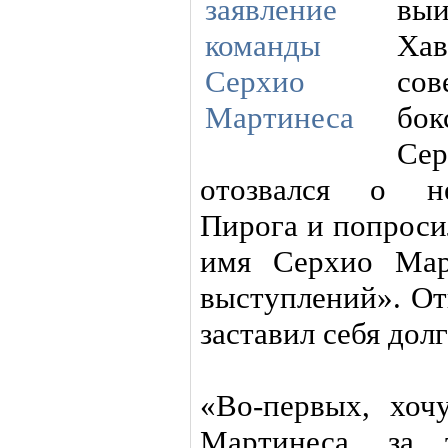
вы
Хав
со
бо
Сер
отозвался о не
Пирога и попроси
имя Серхио Мар
выступлений». От
заставил себя долг
«Во-первых, хоч
Мартинеса, за 