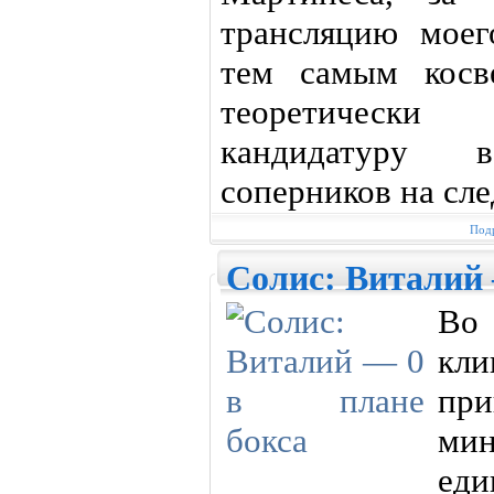
трансляцию моег
тем самым косв
теоретически
кандидатуру 
соперников на сл
Подр
Солис: Виталий 
Во
кл
пр
ми
еди