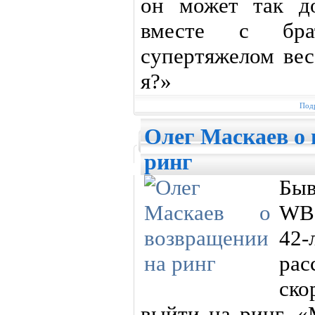
он может так д
вместе с бра
супертяжелом вес
я?»
Подр
Олег Маскаев о
ринг
Быв
WB
42
рас
ско
выйти на ринг. «