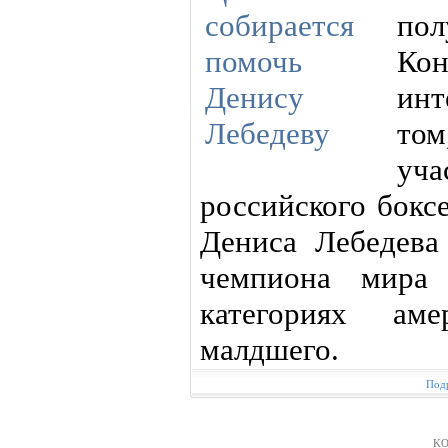
по
Кон
инт
том
уч
российского бокс
Дениса Лебедева
чемпиона мира 
категориях ам
малдшего.
Подр
KO