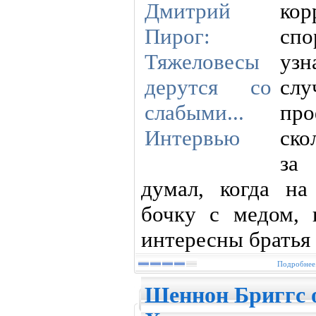
ко
спо
уз
сл
пр
ско
за
думал, когда на
бочку с медом,
интересны братья
Подробнее.
Шеннон Бриггс о