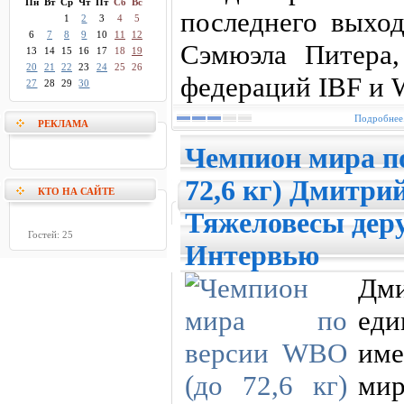
Пн
Вт
Ср
Чт
Пт
Сб
Вс
последнего выход
1
2
3
4
5
6
7
8
9
10
11
12
Сэмюэла Питера,
13
14
15
16
17
18
19
20
21
22
23
24
25
26
федераций IBF и
27
28
29
30
Подробнее.
РЕКЛАМА
Чемпион мира п
72,6 кг) Дмитри
КТО НА САЙТЕ
Тяжеловесы деру
Гостей: 25
Интервью
Д
ед
им
ми