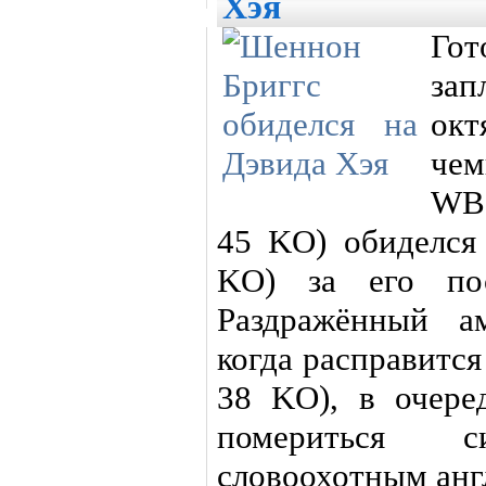
Хэя
Г
за
окт
че
WBC
45 KO) обиделся 
KO) за его пос
Раздражённый а
когда расправится
38 KO), в очере
помериться 
словоохотным анг