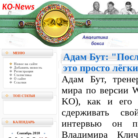
МЕНЮ
Адам Бут: "Посл
Новое на сайте
это просто лёгк
Добавить новость
Регистрация
Статистика
Адам Бут, трен
О сайте
Ссылки
мира по версии W
ТОП СТАТЬИ
KO), как и его
сдерживать св
интервью он по
КАЛЕНДАРЬ
Владимира Клич
«
Сентябрь 2010
»