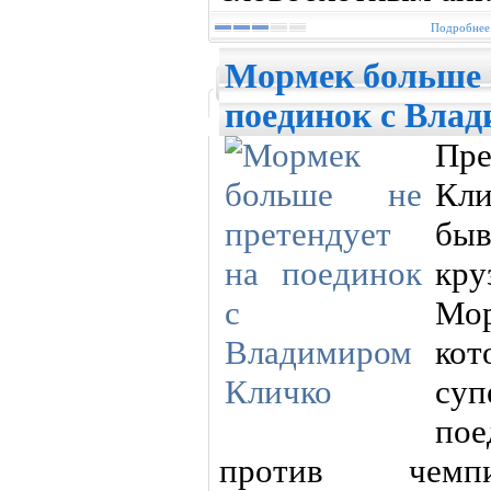
Подробнее.
Мормек больше н
поединок с Вла
Пр
Кл
бы
кр
Мо
ко
суп
по
против чем