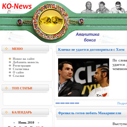
МЕНЮ
Кличко не удается договориться с Хэем
Новое на сайте
По слова
Добавить новость
удается
Регистрация
чемпион
Статистика
О сайте
Ссылки
ТОП СТАТЬИ
Подроб
КАЛЕНДАРЬ
Френкель готов побить Макаринелли
«
Июнь 2010
»
Выступа