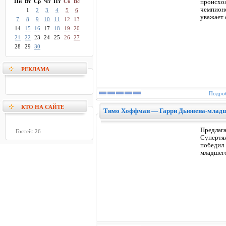
Пн
Вт
Ср
Чт
Пт
Сб
Вс
происхо
чемпион
1
2
3
4
5
6
уважает 
7
8
9
10
11
12
13
14
15
16
17
18
19
20
21
22
23
24
25
26
27
28
29
30
РЕКЛАМА
Подроб
КТО НА САЙТЕ
Тимо Хоффман — Гарри Дьювена-млад
Предлаг
Гостей: 26
Супертя
победил
младшег