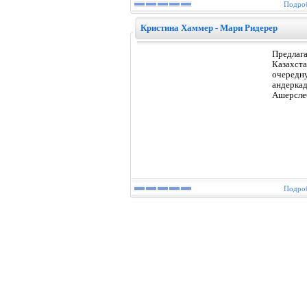
Подроб
Кристина Хаммер - Мари Ридерер
Предлага
Казахст
очередн
андерка
Ашерсле
Подроб