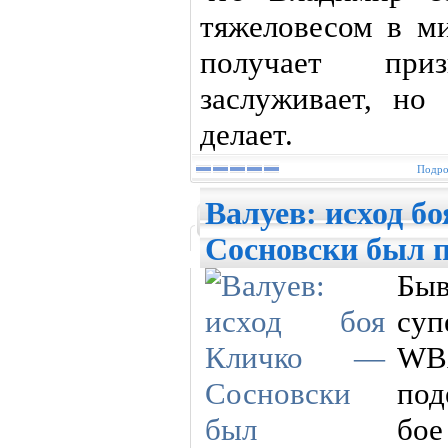
тяжеловесом в ми
получает при
заслуживает, но
делает.
Подро
Валуев: исход б
Сосновски был 
Бы
суп
WB
под
бое