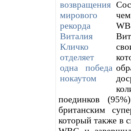
Сос
че
WB
Вит
сво
кот
об
дос
ко
поединков (95%
британским суп
который также в 
WBC и завершил