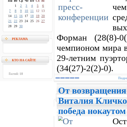
Пн
Вт
Ср
Чт
Пт
Сб
Вс
че
1
2
3
4
5
6
7
8
9
10
11
12
13
ср
14
15
16
17
18
19
20
21
22
23
24
25
26
27
вых
28
29
30
Форман (28(8)-0(
РЕКЛАМА
чемпионом мира в
29-летним пуэрт
КТО НА САЙТЕ
(34(27)-2(2)-0).
Гостей: 18
Подро
От возвращения
Виталия Кличко 
победа нокаутом
Ос