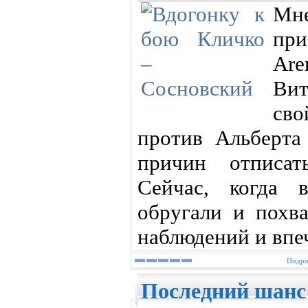
Мн
при
Are
Ви
св
против Альберта
причин отписат
Сейчас, когда 
обругали и похв
наблюдений и впе
Подро
Последний шанс