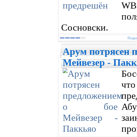
WB
по
Сосновски.
Подро
Арум потрясен п
Мейвезер - Пак
Бос
что
пре
Аб
за
про