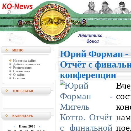
МЕНЮ
Юрий Форман - 
Новое на сайте
Отчёт с финальн
Добавить новость
Регистрация
Статистика
конференции
О сайте
Ссылки
Вч
ТОП СТАТЬИ
сос
ко
нам
КАЛЕНДАРЬ
по
«
Июнь 2010
»