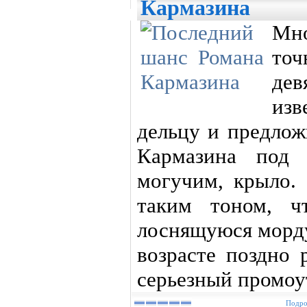
Кармазина
Мн
точ
дев
из
дельцу и предлож
Кармазина под 
могучим, крыло. 
таким тоном, ч
лоснящуюся морду.
возрасте поздно 
серьезный промоут
Подро