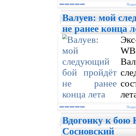
Подро
Валуев: мой сле
не ранее конца л
Экс
WB
Ва
сл
сос
лет
Подро
Вдогонку к бою 
Сосновский