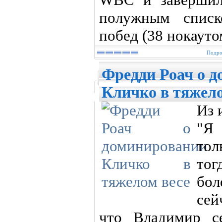
полужным списк
побед (38 нокауто
Подро
Фредди Роач о 
Кличко в тяжело
Из 
"Я
тол
тог
бо
сей
что Владимир с