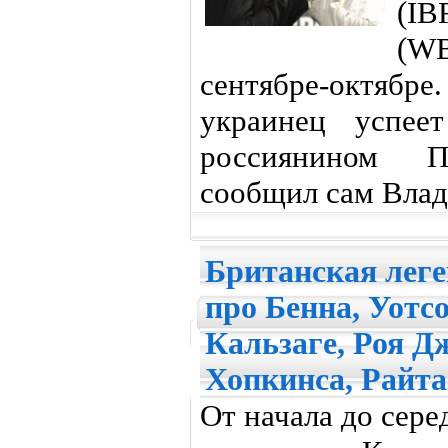
(IB
(WB
сентябре-октябре
украинец успее
россиянином 
сообщил сам Влад
Британская лег
про Бенна, Уотс
Кальзаге, Роя Д
Хопкинса, Райта
От начала до сер