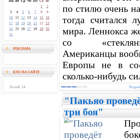
Пн
Вт
Ср
Чт
Пт
Сб
Вс
по стилю очень н
1
2
3
4
5
6
7
8
9
тогда считался 
10
11
12
13
14
15
16
17
18
19
20
21
22
23
мира. Леннокса ж
24
25
26
27
28
29
30
31
со «стеклян
РЕКЛАМА
Американцы вообщ
Европы не в со
КТО НА САЙТЕ
сколько-нибудь си
Гостей: 14
Подроб
"Пакьяо провед
три боя"
Пр
бок