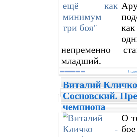
Ар
по
как
од
непременно ст
младший.
Подро
Виталий Кличко
Сосновский. Пре
чемпиона
О т
бое