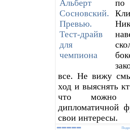
по
Кли
Ник
нав
ско
бо
зак
все. Не вижу смы
ход и выяснять кт
что можно о
дипломатичной ф
свои интересы.
Подро