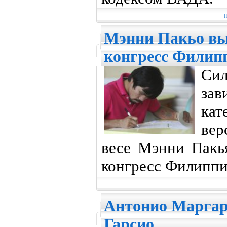
П
Мэнни Пакьо вы
конгресс Филип
Сил
за
ка
вер
весе Мэнни Пакь
конгресс Филиппи
Антонио Маргар
Гарсио