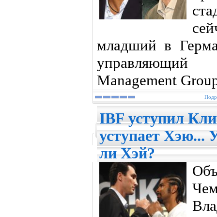
ст
сей
младший в Герма
управляющий 
Management Group
Подр
IBF уступил Кли
уступает Хэю... 
ли Хэй?
Объ
Че
Вл