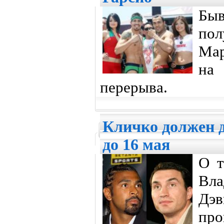
Бы
пол
Мар
на 
перерыва.
Кличко должен д
до 16 мая
О т
Вл
Дэ
про