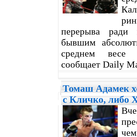
Кал
рин
перерыва ради 
бывшим абсолют
среднем весе 
сообщает Daily Ma
Томаш Адамек хо
с Кличко, либо 
Вч
пр
че