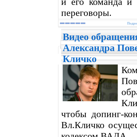
и его команда и 
переговоры.
Подроб
Видео обращени
Александра Пов
Кличко
Ко
По
об
Кл
чтобы допинг-ко
Вл.Кличко осущес
кодексом ВАДА.