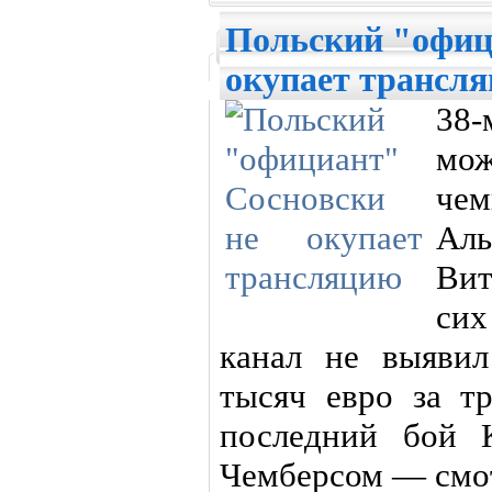
Польский "офиц
окупает трансл
38
мо
че
Аль
Вит
си
канал не выяви
тысяч евро за т
последний бой 
Чемберсом — смот