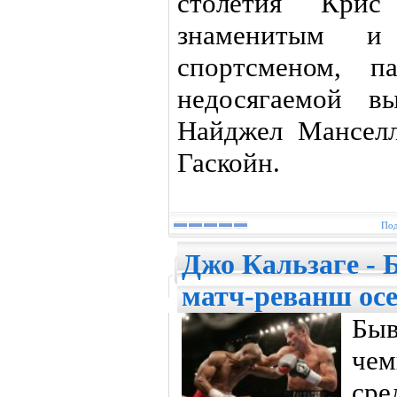
столетия Кри
знаменитым и
спортсменом, 
недосягаемой в
Найджел Манселл
Гаскойн.
Под
Джо Кальзаге - 
матч-реванш осе
Бы
че
сре