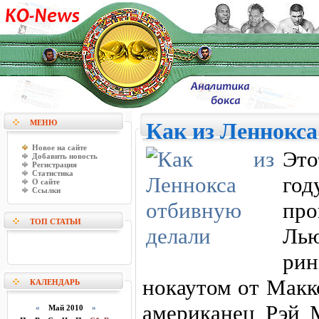
МЕНЮ
Как из Леннокса
Новое на сайте
Это
Добавить новость
Регистрация
Статистика
год
О сайте
Ссылки
пр
ТОП СТАТЬИ
Лью
ри
нокаутом от Макк
КАЛЕНДАРЬ
американец Рэй 
«
Май 2010
»