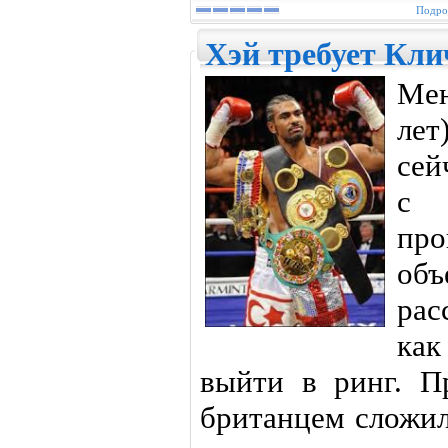
Подроб
Хэй требует Кли
Ме
ле
сей
с 
про
об
рас
ка
выйти в ринг. Пр
британцем сложил