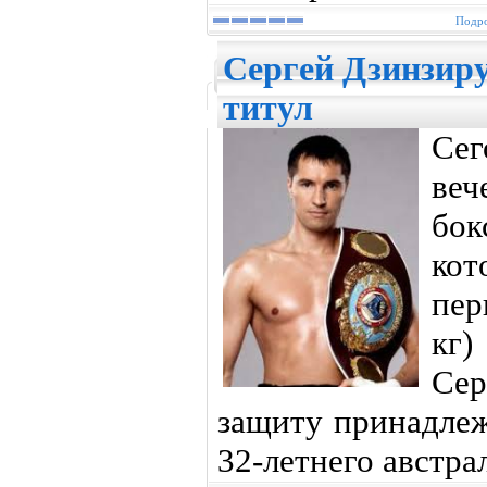
Подро
Сергей Дзинзир
титул
Сег
ве
бок
ко
пер
кг
Сер
защиту принадлеж
32-летнего австра