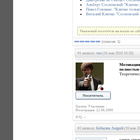
Альберт Сосновский:"Кличко 
Павел Говзман :"Кличко только
Виталий Кличко:"Сосновский 
Уважаемый посетитель вы вошли на сай
(голосов: 1)
#1 написал:
vist
(16 мая 2010 10:20)
Мотивация,
полностью
Теоретичес
Группа: Участники
Регистрация: 22.06.2009
ICQ: --
#2 написал:
Бобыляк Андрей
(16 мая 20
самое стра