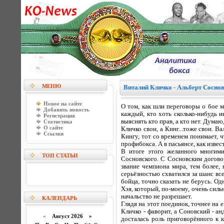
МЕНЮ
Виталий Кличко - Альберт Соснов
Новое на сайте
О том, как шли переговоры о бое 
Добавить новость
каждый, кто хоть сколько-нибудь и
Регистрация
выяснять кто прав, а кто нет. Дум
Статистика
О сайте
Кличко свои, а Кинг...тоже свои. В
Ссылки
Кингу, тот со временем понимает, ч
профибокса. А в пасьянсе, как изв
В итоге этого желанного многими
ТОП СТАТЬИ
Сосновского. С Сосновским догово
звание чемпиона мира, тем более,
серьёзностью схватился за шанс вс
бойца, точно сказать не берусь. Од
Хэя, который, по-моему, очень силь
начальство не разрешает.
КАЛЕНДАРЬ
Глядя на этот поединок, точнее на 
Кличко - фаворит, а Соновский - ан
«
Август 2026 »
досталась роль приговорённого к к