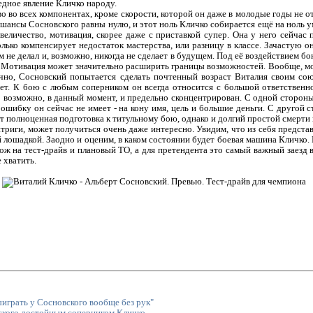
едное явление Кличко народу.
 во всех компонентах, кроме скорости, которой он даже в молодые годы не о
 шансы Сосновского равны нулю, и этот ноль Кличко собирается ещё на ноль у
величество, мотивация, скорее даже с приставкой супер. Она у него сейчас п
лько компенсирует недостаток мастерства, или разницу в классе. Зачастую он
ом не делал и, возможно, никогда не сделает в будущем. Под её воздействием 
е. Мотивация может значительно расширить границы возможностей. Вообще, м
ечно, Сосновский попытается сделать почтенный возраст Виталия своим со
ет. К бою с любым соперником он всегда относится с большой ответственн
то возможно, в данный момент, и предельно сконцентрирован. С одной стороны
 ошибку он сейчас не имеет - на кону имя, цель и большие деньги. С другой 
оит полноценная подготовка к титульному бою, однако и долгий простой смерти
триги, может получиться очень даже интересно. Увидим, что из себя предста
й лошадкой. Заодно и оценим, в каком состоянии будет боевая машина Кличко.
хож на тест-драйв и плановый ТО, а для претендента это самый важный заезд 
 хватить.
играть у Сосновского вообще без рук"
ского достойным соперником Кличко