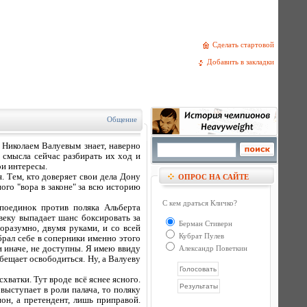
Сделать стартовой
Добавить в закладки
Общение
Николаем Валуевым знает, наверно
у смысла сейчас разбирать их ход и
ои интересы.
я. Тем, кто доверяет свои дела Дону
ОПРОС НА САЙТЕ
ного "вора в законе" за всю историю
С кем драться Кличко?
 поединок против поляка Альберта
веку выпадает шанс боксировать за
Берман Стиверн
оразумно, двумя руками, и со всей
Кубрат Пулев
брал себе в соперники именно этого
и иначе, не доступны. Я имею ввиду
Александр Поветкин
обещает освободиться. Ну, а Валуеву
хватки. Тут вроде всё яснее ясного.
выступает в роли палача, то поляку
он, а претендент, лишь приправой.