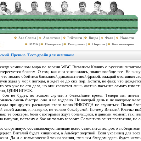
Зал Славы
|
Аналитика
|
Рейтинги
|
Видео
|
Фото
|
Новости
MMA
|
Интервью
|
Репортажи
|
Опросы
|
Комментарии
ский. Превью. Тест-драйв для чемпиона
между чемпионом мира по версии WВС Виталием Кличко с русским гигантом 
нтересуется боксом. О том, как они закончились, знают вообще все. Не виж
аю, что можно обойтись банальной дипломатичной фразой: каждый отстаивал св
алуев ждал у моря погоды, и ждёт её до сих пор. Кстати, не факт, что дождётс
то это уже не его дела, но они являются лишь частью пасьянса самого извест
естно, ОДИН ИГРОК.
 боя не будет, во всяком случае, в ближайшее время. Теперь мы имеем
рились очень быстро, оно и не мудрено. Не каждый день и не каждому чело
 когда при других раскладах этого могло НИКОГДА не случиться. Поляк благ
ей своей жизни, и, наверно, не только боксёрской. Почему Виталий Кличко вы
нако те боксёры, боёв с которыми ждут болельщики, в данный момент, так, ил
но напуган, поэтому о бое он только говорит. Солис типа занят постоянно, но 
его спортивную составляющую, меньше всего становится вопрос о победителе с
дердог. Виталий будет хищником, а Альберт жертвой. Если украинец для всех 
азни. Да и с коммерческой точки зрения, главным блюдом здесь будет чемпи