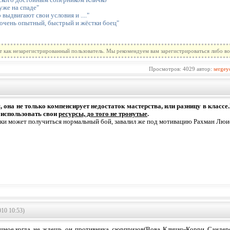
уже на спаде"
 выдвигают свои условия и ...."
очень опытный, быстрый и жёстки боец"
т как незарегистрированный пользователь. Мы рекомендуем вам зарегистрироваться либо во
Просмотров: 4029 автор:
sergey
 она не только компенсирует недостаток мастерства, или разницу в классе
 использовать свои
ресурсы, до того не тронутые
.
ки может получиться нормальный бой, завалил же под мотивацию Рахман Люис
10 10:53)
шное,когда не ждешь он противника сюрпризов(Вова Кличко-Корри Сандерс)