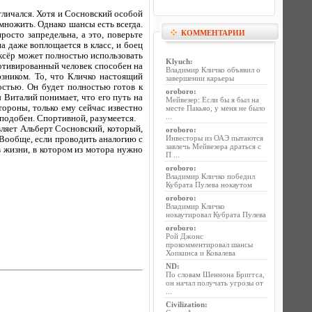
тличался. Хотя и Сосновский особой
множить. Однако шансы есть всегда.
КОММЕНТАРИИ
росто запредельна, а это, поверьте
а даже воплощается в класс, и боец
боксёр может полностью использовать
Klyuch
:
отивированный человек способен на
Владимир Кличко объявил о
юзником. То, что Кличко настоящий
завершении карьеры
остью. Он будет полностью готов к
oroboro
:
 Виталий понимает, что его путь на
Мейвезер: Если бы я был на
стороны, только ему сейчас известно
месте Пакьяо, у меня не было
...
 подобен. Спортивной, разумеется.
вляет Альберт Сосновский, который,
oroboro
:
Инвесторы из ОАЭ пытаются
 Вообще, если проводить аналогию с
завлечь Мейвезера драться с
в жизни, в котором из мотора нужно
П ...
oroboro
:
Владимир Кличко победил
Кубрата Пулева нокаутом
oroboro
:
Владимир Кличко
нокаутировал Кубрата Пулева
oroboro
:
Рой Джонс
прокомментировал шансы
Хопкинса и Ковалева
ND
:
По словам Шеннона Бриггса,
он начал получать угрозы от
...
Civilization
: