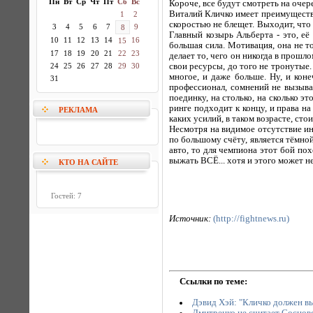
Пн
Вт
Ср
Чт
Пт
Сб
Вс
Короче, все будут смотреть на очер
Виталий Кличко имеет преимущество
1
2
скоростью не блещет. Выходит, что
3
4
5
6
7
9
8
Главный козырь Альберта - это, её 
10
11
12
13
14
16
15
большая сила. Мотивация, она не то
17
18
19
20
21
22
23
делает то, чего он никогда в прошл
24
25
26
27
28
29
30
свои ресурсы, до того не тронуты
многое, и даже больше. Ну, и кон
31
профессионал, сомнений не вызыва
поединку, на столько, на сколько э
ринге подходит к концу, и права на
РЕКЛАМА
каких усилий, в таком возрасте, ст
Несмотря на видимое отсутствие ин
по большому счёту, является тёмно
авто, то для чемпиона этот бой по
выжать ВСЁ... хотя и этого может не
КТО НА САЙТЕ
Гостей: 7
Источник:
(http://fightnews.ru)
Ссылки по теме:
Дэвид Хэй: "Кличко должен вы
Дмитренко не считает Соснов