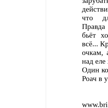
заруб
действи
что дл
Правда 
бьёт х
всё... 
очкам, 
над ел
Один ко
Роач в 
www.bri