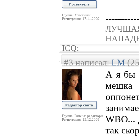
Группа: Участники
----------
Регистрация: 17.11.2009
ЛУЧШ
НАПАД
ICQ: --
#3 написал:
LM
(25
А я бы 
мешка 
оппон
занимае
WBO... 
Группа: Главные редакторы
Регистрация: 15.12.2008
так ско