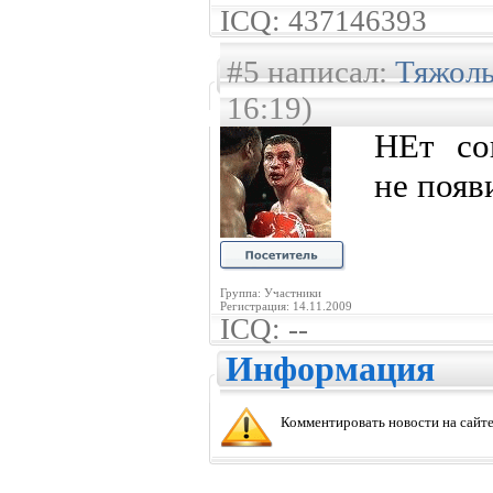
ICQ: 437146393
#5 написал:
Тяжол
16:19)
НЕт со
не появ
Группа: Участники
Регистрация: 14.11.2009
ICQ: --
Информация
Комментировать новости на сайте