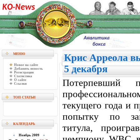
МЕНЮ
Крис Арреола вы
Новое на сайте
5 декабря
Добавить новость
Регистрация
Статистика
Потерпевший 
О сайте
Ссылки
профессиональн
ТОП СТАТЬИ
текущего года и 
попытку по зав
КАЛЕНДАРЬ
титула, проигра
«
Ноябрь 2009
»
чемпиону WBC в