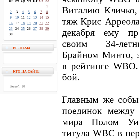
Пн
Вт
Ср
Чт
Пт
Сб
Вс
1
Виталию Кличко,
2
3
4
5
6
7
8
9
10
11
12
13
14
15
тяж Крис Арреола
16
17
18
19
20
21
22
23
24
25
26
27
28
29
декабря ему пр
30
своим 34-летн
РЕКЛАМА
Брайном Минто, 
в рейтинге WBO.
КТО НА САЙТЕ
бой.
Гостей: 10
Главным же событ
поединок между
мира Полом Уил
титула WBC в пер