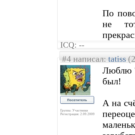
По пово
не т
прекрас
ICQ: --
#4 написал:
tatiss
(2
Люблю Т
был!
А на сч
Группа: Участники
переоц
Регистрация: 2.09.2009
малень