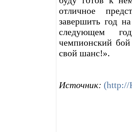
буду готов к не
отличное предс
завершить год н
следующем го
чемпионский бой 
свой шанс!».
Источник:
(http: