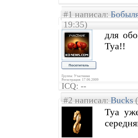
#1 написал:
Бобыл
19:35)
для обо
Туа!!
Группа: Участники
Регистрация: 17.06.2009
ICQ: --
#2 написал:
Bucks
(
Туа уже
середня