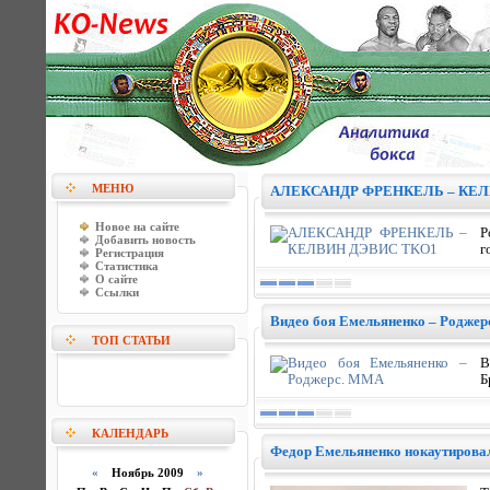
МЕНЮ
АЛЕКСАНДР ФРЕНКЕЛЬ – КЕЛ
Новое на сайте
Р
Добавить новость
г
Регистрация
Статистика
О сайте
Ссылки
Видео боя Емельяненко – Родже
ТОП СТАТЬИ
В
Б
КАЛЕНДАРЬ
Федор Емельяненко нокаутирова
«
Ноябрь 2009
»