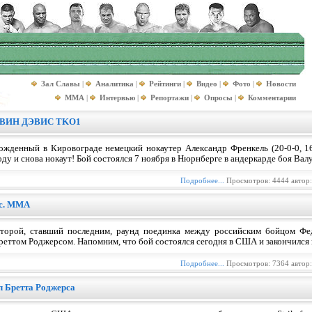
Зал Славы
|
Аналитика
|
Рейтинги
|
Видео
|
Фото
|
Новости
MMA
|
Интервью
|
Репортажи
|
Опросы
|
Комментарии
ВИН ДЭВИС TKO1
ожденный в Кировограде немецкий нокаутер Александр Френкель (20-0-0, 1
оду и снова нокаут! Бой состоялся 7 ноября в Нюрнберге в андеркарде боя Валу
Подробнее...
Просмотров: 4444 автор
рс. MMA
торой, ставший последним, раунд поединка между российским бойцом Фе
реттом Роджерсом. Напомним, что бой состоялся сегодня в США и закончился
Подробнее...
Просмотров: 7364 автор
л Бретта Роджерса