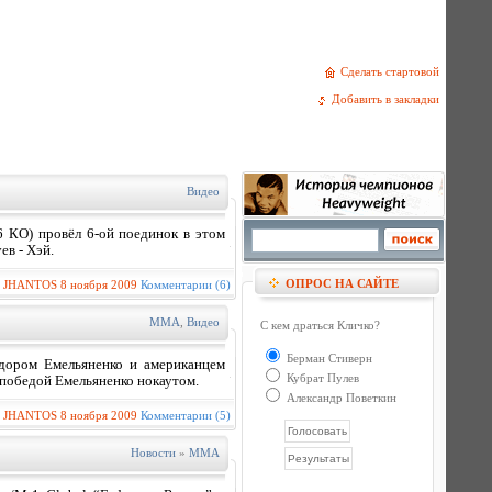
Сделать стартовой
Добавить в закладки
Видео
6 КО) провёл 6-ой поединок в этом
ев - Хэй.
ОПРОС НА САЙТЕ
:
JHANTOS
8 ноября 2009
Комментарии (6)
MMA
,
Видео
С кем драться Кличко?
Берман Стиверн
дором Емельяненко и американцем
Кубрат Пулев
 победой Емельяненко нокаутом.
Александр Поветкин
:
JHANTOS
8 ноября 2009
Комментарии (5)
Новости
»
MMA