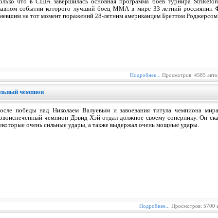
олько что в США завершилась основная программа боев турнира Strikeforc
лавном событии которого лучший боец ММА в мире 33-летний россиянин Ф
мевшим на тот момент поражений 28-летним американцем Бреттом Роджерсом
Подробнее...
Просмотров: 4585 авто
ильный чемпион
осле победы над Николаем Валуевым и завоевания титула чемпиона мир
овоиспеченный чемпион Дэвид Хэй отдал должное своему сопернику. Он сказа
екоторые очень сильные удары, а также выдержал очень мощные удары.
Подробнее...
Просмотров: 5700 