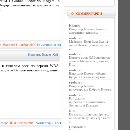
e/M-1 Global “Fedor vs. Rogers” в
едор Емельяненко встретился с не
.
КОММЕНТАРИИ
Klyuch
:
Владимир Кличко объявил о
завершении карьеры
oroboro
:
Мейвезер: Если бы я был на
р:
Водолей
8 ноября 2009
Комментарии (0)
месте Пакьяо, у меня не было
...
oroboro
:
Новости
,
Валуев-Хэй
Инвесторы из ОАЭ пытаются
завлечь Мейвезера драться с
П ...
а в тяжёлом весе по версии WBA,
л, что Валуев показал силу, нанес
oroboro
:
Владимир Кличко победил
Кубрата Пулева нокаутом
oroboro
:
Владимир Кличко
нокаутировал Кубрата Пулева
oroboro
:
Рой Джонс
прокомментировал шансы
Хопкинса и Ковалева
ND
:
По словам Шеннона Бриггса,
он начал получать угрозы от
...
автор:
ND
8 ноября 2009
Комментарии (22)
Civilization
: