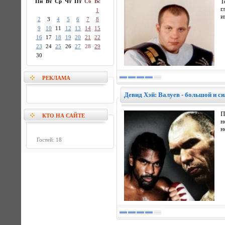
Пн
Вт
Ср
Чт
Пт
Сб
Вс
Т
г
1
и
2
3
4
5
6
7
8
9
10
11
12
13
14
15
16
17
18
19
20
21
22
23
24
25
26
27
28
29
30
РЕКЛАМА
Девид Хэй: Валуев - большой и с
П
КТО НА САЙТЕ
н
н
Гостей: 18