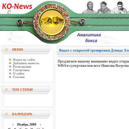
МЕНЮ
Видео с открытой тренировки Дэвида Хэ
Новое на сайте
Предлагаем вашему вниманию видео откры
Добавить новость
WBA в супертяжелом весе Николая Валуева,
Регистрация
Статистика
О сайте
Ссылки
ТОП СТАТЬИ
КАЛЕНДАРЬ
«
Ноябрь 2009
»