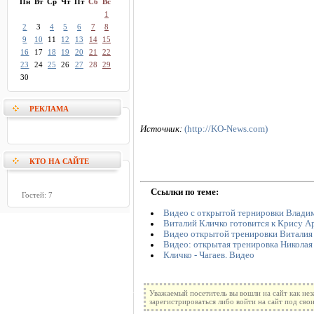
Пн
Вт
Ср
Чт
Пт
Сб
Вс
1
2
3
4
5
6
7
8
9
10
11
12
13
14
15
16
17
18
19
20
21
22
23
24
25
26
27
28
29
30
РЕКЛАМА
Источник:
(http://KO-News.com)
КТО НА САЙТЕ
Ссылки по теме:
Гостей: 7
Видео с открытой тернировки Владим
Виталий Кличко готовится к Крису А
Видео открытой тренировки Виталия
Видео: открытая тренировка Николая 
Кличко - Чагаев. Видео
Уважаемый посетитель вы вошли на сайт как не
зарегистрироваться либо войти на сайт под сво