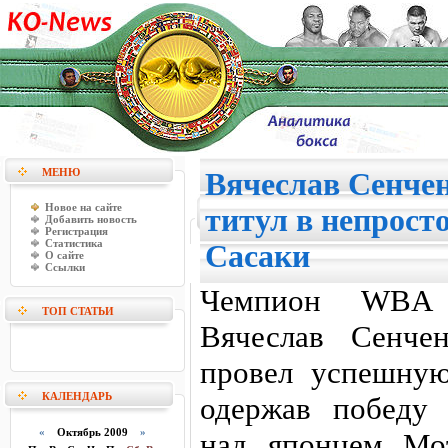
МЕНЮ
Вячеслав Сенчен
Новое на сайте
титул в непрост
Добавить новость
Регистрация
Статистика
Сасаки
О сайте
Ссылки
Чемпион WBA 
ТОП СТАТЬИ
Вячеслав Сенчен
провел успешную
КАЛЕНДАРЬ
одержав победу
«
Октябрь 2009
»
над японцем Мот