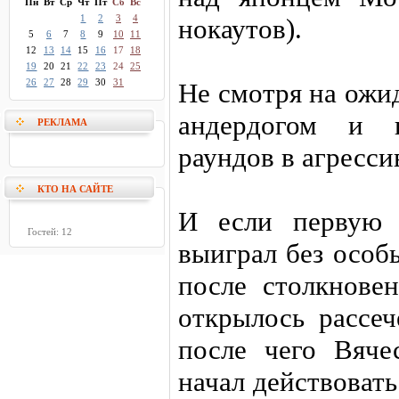
Пн
Вт
Ср
Чт
Пт
Сб
Вс
1
2
3
4
нокаутов).
5
6
7
8
9
10
11
12
13
14
15
16
17
18
19
20
21
22
23
24
25
26
27
28
29
30
31
Не смотря на ожи
андердогом и п
РЕКЛАМА
раундов в агресс
КТО НА САЙТЕ
И если первую 
Гостей: 12
выиграл без особ
после столкнове
открылось рассеч
после чего Вяче
начал действоват