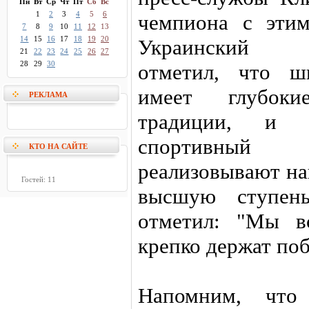
Пн
Вт
Ср
Чт
Пт
Сб
Вс
1
2
3
4
5
6
чемпиона с эти
7
8
9
10
11
12
13
14
15
16
17
18
19
20
Украинский ч
21
22
23
24
25
26
27
28
29
30
отметил, что ш
имеет глубоки
РЕКЛАМА
традиции, и 
спортивный п
КТО НА САЙТЕ
реализовывают на
Гостей: 11
высшую ступень
отметил: "Мы в
крепко держат по
Напомним, что