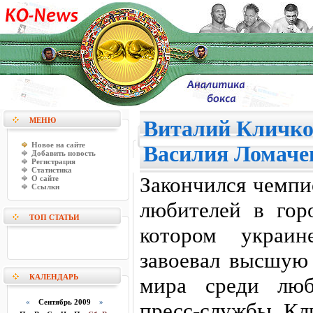
МЕНЮ
Виталий Кличко
Новое на сайте
Василия Ломачен
Добавить новость
Регистрация
Статистика
Закончился чемпи
О сайте
Ссылки
любителей в гор
ТОП СТАТЬИ
котором украин
завоевал высшую 
КАЛЕНДАРЬ
мира среди люб
«
Сентябрь 2009
»
пресс-службы Кл