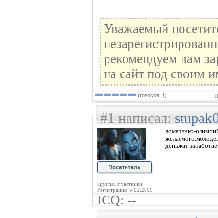
Уважаемый посетите
незарегистрированн
рекомендуем вам за
на сайт под своим и
(голосов: 1)
П
#1 написал:
stupak
ломаченко-оли
желаемого.молоде
деньжат заработает
Группа: Участники
Регистрация: 5.02.2009
ICQ: --