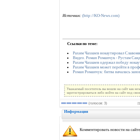
Источник:
(http://KO-News.com)
Ссылки по теме:
Рахим Чахкиев нокаутировал Славоми
Видео. Роман Романчук - Рустам Саи
Рахим Чахкиев одержал победу нока
Рахим Чахкиев может перейти в про
Роман Романчук: битва началась зано
Уважаемый посетитель вы вошли на сайт как не
зарегистрироваться либо войти на сайт под сво
(голосов: 3)
П
Информация
Комментировать новости на сайте