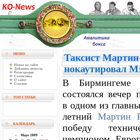
МЕНЮ
Таксист Мартин
Новое на сайте
нокаутировал М
Добавить новость
Регистрация
Статистика
В Бирмингеме (
О сайте
Ссылки
состоялся вечер 
ТОП СТАТЬИ
в одном из главн
летний
Мартин Р
КАЛЕНДАРЬ
победу техни
«
Март 2009
»
чемпионом Европ