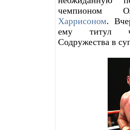
неожиданную 
чемпионом О
Харрисоном
. Вче
ему титул че
Содружества в су