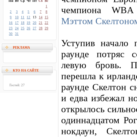
Пн
Вт
Ср
Чт
Пт
Сб
Вс
1
чемпиона WBA 
2
3
4
5
6
7
8
9
10
11
12
13
14
15
Мэттом Скелтоно
16
17
18
19
20
21
22
23
24
25
26
27
28
29
30
31
Уступив начало 
РЕКЛАМА
раунде потряс 
левую бровь. П
КТО НА САЙТЕ
перешла к ирланд
раунде Скелтон с
Гостей: 27
и едва избежал но
открылось сильно
одиннадцатом Рог
нокдаун, Скелт