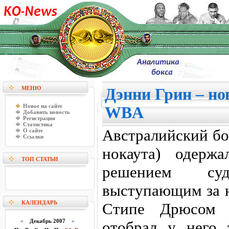
МЕНЮ
Дэнни Грин – н
Новое на сайте
WBA
Добавить новость
Регистрация
Статистика
Австралийский бо
О сайте
Ссылки
нокаута) одерж
ТОП СТАТЬИ
решением су
выступающим за н
КАЛЕНДАРЬ
Стипе Дрюсом (
«
Декабрь 2007
»
отобрал у него