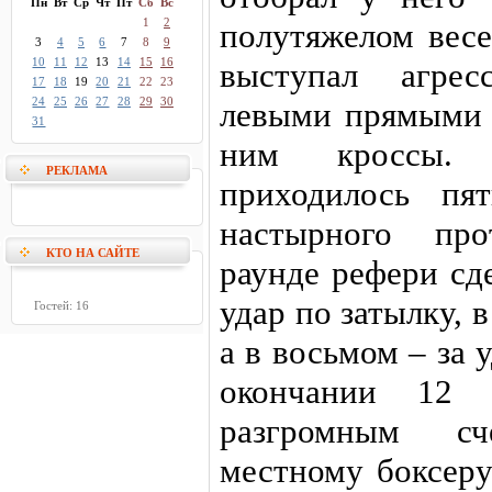
Пн
Вт
Ср
Чт
Пт
Сб
Вс
1
2
полутяжелом весе
3
4
5
6
7
8
9
10
11
12
13
14
15
16
выступал агрес
17
18
19
20
21
22
23
24
25
26
27
28
29
30
левыми прямыми 
31
ним кроссы.
РЕКЛАМА
приходилось пя
настырного про
КТО НА САЙТЕ
раунде рефери сд
удар по затылку, 
Гостей: 16
а в восьмом – за
окончании 12 
разгромным с
местному боксеру