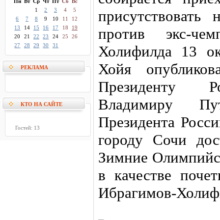
Пн
Вт
Ср
Чт
Пт
Сб
Вс
1
2
3
4
5
присутствовать 
6
7
8
9
10
11
12
13
14
15
16
17
18
19
против экс-че
20
21
22
23
24
25
26
27
28
29
30
31
Холифилда 13 о
Хойя опубликов
РЕКЛАМА
Президенту Р
Владимиру Пу
КТО НА САЙТЕ
Президента Росси
Гостей: 13
городу Сочи дос
Зимние Олимпийск
в качестве почет
Ибрагимов-Холиф