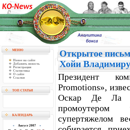
МЕНЮ
Открытое письм
Новое на сайте
Хойи Владимиру
Добавить новость
Регистрация
Статистика
Президент ко
О сайте
Ссылки
Promotions», изв
ТОП СТАТЬИ
Оскар Де Ла Х
промоутером
КАЛЕНДАРЬ
супертяжелом ве
«
Август 2007
»
собирается при