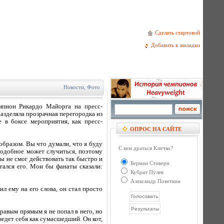
Сделать стартовой
Добавить в закладки
Новости
,
Фото
мпион Рикардо Майорга на пресс-
азделяла прозрачная перегородка из
 в боксе мероприятия, как пресс-
ОПРОС НА САЙТЕ
образом. Вы что думали, что я буду
С кем драться Кличко?
 подобное может случиться, поэтому
ы не смог действовать так быстро и
Берман Стиверн
гался его. Мои бы фанаты сказали:
Кубрат Пулев
Александр Поветкин
л ему на его слова, он стал просто
равым прямым я не попал в него, но
едет себя как сумасшедший. Он кот,