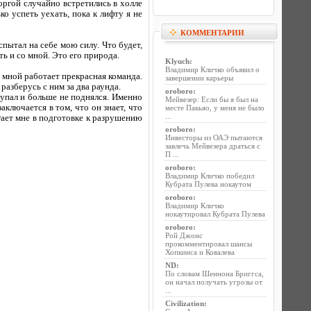
ргой случайно встретились в холле
ко успеть уехать, пока к лифту я не
КОММЕНТАРИИ
спытал на себе мою силу. Что будет,
ть и со мной. Это его природа.
Klyuch
:
Владимир Кличко объявил о
о мной работает прекрасная команда.
завершении карьеры
разберусь с ним за два раунда.
oroboro
:
 упал и больше не поднялся. Именно
Мейвезер: Если бы я был на
аключается в том, что он знает, что
месте Пакьяо, у меня не было
...
гает мне в подготовке к разрушению
oroboro
:
Инвесторы из ОАЭ пытаются
завлечь Мейвезера драться с
П ...
oroboro
:
Владимир Кличко победил
Кубрата Пулева нокаутом
oroboro
:
Владимир Кличко
нокаутировал Кубрата Пулева
oroboro
:
Рой Джонс
прокомментировал шансы
Хопкинса и Ковалева
ND
:
По словам Шеннона Бриггса,
он начал получать угрозы от
...
Civilization
: