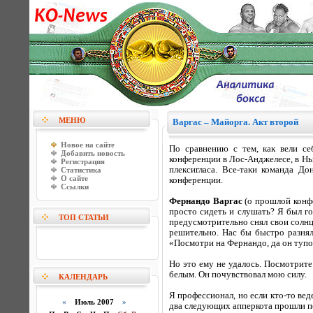
МЕНЮ
Варгас – Майорга. Акт второй
Новое на сайте
По сравнению с тем, как вели с
Добавить новость
конференции в Лос-Анджелесе, в Нь
Регистрация
плексигласа. Все-таки команда Д
Статистика
О сайте
конференции.
Ссылки
Фернандо Варгас
(о прошлой конф
просто сидеть и слушать? Я был го
ТОП СТАТЬИ
предусмотрительно снял свои солнце
решительно. Нас бы быстро разняли
«Посмотри на Фернандо, да он тупо
Но это ему не удалось. Посмотрите 
белым. Он почувствовал мою силу.
КАЛЕНДАРЬ
Я профессионал, но если кто-то ве
«
Июль 2007
»
два следующих апперкота прошли по 