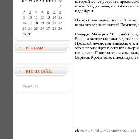
Пн
Вт
Ср
Чт
Пт
Сб
Вс
который хочет устроить представле
отеле. Увидев меня, он побежал к л
1
подойду я.
2
3
4
5
6
7
8
9
10
11
12
13
14
15
Но это было только начало. Только 
16
17
18
19
20
21
22
когда это все закончится? Помните, 
23
24
25
26
27
28
29
Рикардо Майорга
: "Я прошу проще
30
31
Если вы хотите поставить деньги на 
Прошлой ночью мне снилось, что я 
это и произойдет 8 сентября. Фернан
РЕКЛАМА
проиграет. Проиграет в самом жалк
Варгаса. Кроме того, я посвящаю э
КТО НА САЙТЕ
Гостей: 11
Источник:
(http://boxnews.com.ua)