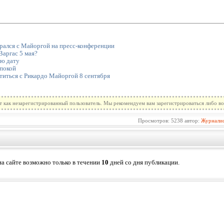
рался с Майоргой на пресс-конференции
Варгас 5 мая?
ую дату
 покой
титься с Рикардо Майоргой 8 сентября
т как незарегистрированный пользователь. Мы рекомендуем вам зарегистрироваться либо во
Просмотров: 5238 автор:
Журнали
а сайте возможно только в течении
10
дней со дня публикации.