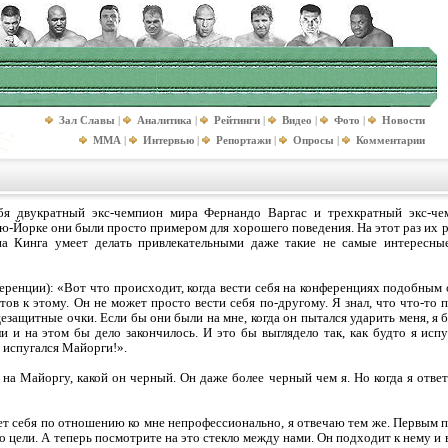
Зал Славы
|
Аналитика
|
Рейтинги
|
Видео
|
Фото
|
Новости
MMA
|
Интервью
|
Репортажи
|
Опросы
|
Комментарии
ебя двукратный экс-чемпион мира Фернандо Варгас и трехкратный экс-че
ю-Йорке они были просто примером для хорошего поведения. На этот раз их р
она Кинга умеет делать привлекательными даже такие не самые интересные
еренции): «Вот что происходит, когда вести себя на конференциях подобным 
тов к этому. Он не может просто вести себя по-другому. Я знал, что что-то
защитные очки. Если бы они были на мне, когда он пытался ударить меня, я б
 и на этом бы дело закончилось. И это бы выглядело так, как будто я испу
 испугался Майорги!».
на Майоргу, какой он черный. Он даже более черный чем я. Но когда я ответи
дет себя по отношению ко мне непрофессионально, я отвечаю тем же. Первым п
цели. А теперь посмотрите на это стекло между нами. Он подходит к нему и в