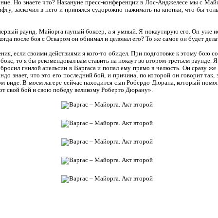
ние. Но знаете что? Накануне пресс-конференции в Лос-Анджелесе мы с Майо
ифту, заскочил в него и принялся судорожно нажимать на кнопки, что бы толь
первый раунд. Майорга глупый боксер, а я умный. Я нокаутирую его. Он уже и
когда после боя с Оскаром он обнимал и целовал его? То же самое он будет дела
ния, если своими действиями я кого-то обидел. При подготовке к этому бою с
бокс, то я бы рекомендовал вам ставить на нокаут во втором-третьем раунде. Я 
бросил гнилой апельсин в Варгаса и попал ему прямо в челюсть. Он сразу же
до знает, что это его последний бой, и причина, по которой он говорит так, з
ом виде. В моем лагере сейчас находится сын Робердо Дюрана, который помо
тот свой бой и свою победу великому Роберто Дюрану».