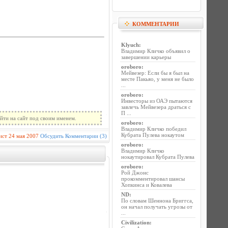
КОММЕНТАРИИ
Klyuch
:
Владимир Кличко объявил о
завершении карьеры
oroboro
:
Мейвезер: Если бы я был на
месте Пакьяо, у меня не было
...
oroboro
:
Инвесторы из ОАЭ пытаются
завлечь Мейвезера драться с
П ...
йти на сайт под своим именем.
oroboro
:
Владимир Кличко победил
Кубрата Пулева нокаутом
ист
24 мая 2007
Обсудить
Комментарии (3)
oroboro
:
Владимир Кличко
нокаутировал Кубрата Пулева
oroboro
:
Рой Джонс
прокомментировал шансы
Хопкинса и Ковалева
ND
:
По словам Шеннона Бриггса,
он начал получать угрозы от
...
Civilization
: