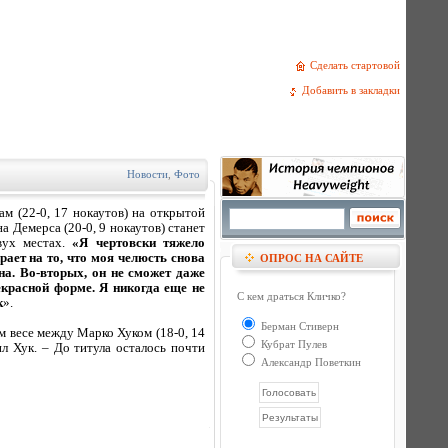
Сделать стартовой
Добавить в закладки
Новости
,
Фото
ам (22-0, 17 нокаутов) на открытой
 Демерса (20-0, 9 нокаутов) станет
вух местах.
«Я чертовски тяжело
ает на то, что моя челюсть снова
ОПРОС НА САЙТЕ
на. Во-вторых, он не сможет даже
красной форме. Я никогда еще не
С кем драться Кличко?
к
».
Берман Стиверн
ом весе между Марко Хуком (18-0, 14
Кубрат Пулев
ил Хук. – До титула осталось почти
Александр Поветкин