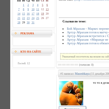
Пн
Вт
Ср
Чт
Пт
Сб
Вс
1
2
3
4
5
6
7
8
9
10
11
12
13
14
15
16
17
18
19
20
21
22
23
24
25
26
27
Ссылки по теме:
28
29
30
31
Бой Абрахам – Маркес перенес
Артур Абрахам готов к матч
РЕКЛАМА
Артур Абрахам встретится с 
Артур Абрахам: «Миранде не 
Артур Абрахам готов к обязат
КТО НА САЙТЕ
Уважаемый посетитель вы вошли на сай
Гостей: 12
(голосов: 0)
#1 написал:
Masenbkaya
(11 декабря 20
то то я дел