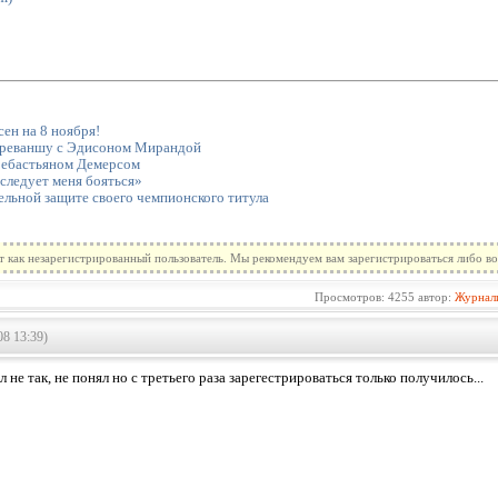
ен на 8 ноября!
у-реваншу с Эдисоном Мирандой
Себастьяном Демерсом
следует меня бояться»
ельной защите своего чемпионского титула
т как незарегистрированный пользователь. Мы рекомендуем вам зарегистрироваться либо во
Просмотров: 4255 автор:
Журнал
08 13:39)
ал не так, не понял но с третьего раза зарегестрироваться только получилось...