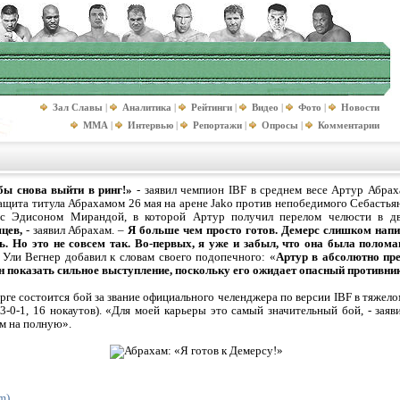
Зал Славы
|
Аналитика
|
Рейтинги
|
Видео
|
Фото
|
Новости
MMA
|
Интервью
|
Репортажи
|
Опросы
|
Комментарии
обы снова выйти в ринг!»
- заявил чемпион IBF в среднем весе Артур Абрах
ащита титула Абрахамом 26 мая на арене Jako против непобедимого Себастьяна
 с Эдисоном Мирандой, в которой Артур получил перелом челюсти в д
цев,
- заявил Абрахам. –
Я больше чем просто готов. Демерс слишком напир
ь. Но это не совсем так. Во-первых, я уже и забыл, что она была полома
р Ули Вегнер добавил к словам своего подопечного: «
Артур в абсолютно пре
ен показать сильное выступление, поскольку его ожидает опасный противни
ерге состоится бой за звание официального челенджера по версии IBF в тяжел
-0-1, 16 нокаутов). «Для моей карьеры это самый значительный бой, - заяв
м на полную».
m)