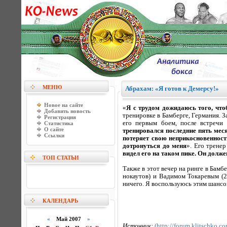
МЕНЮ
Абрахам: «Я готов к Демерсу!»
Новое на сайте
«
Я с трудом дожидаюсь того, чт
Добавить новость
тренировке в Бамберге, Германия. З
Регистрация
его первым боем, после встречи
Статистика
О сайте
тренировался последние пять меся
Ссылки
потеряет свою неприкосновенност
дотронуться до меня
». Его трене
видел его на таком пике. Он долж
ТОП СТАТЬИ
Также в этот вечер на ринге в Бамб
нокаутов) и Вадимом Токаревым (23
ничего. Я воспользуюсь этим шансо
КАЛЕНДАРЬ
«
Май 2007
»
Источник:
(http://forum.klitschko.co