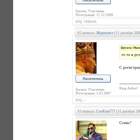
Группа: Участники
Регистрация: 11.12.2008
ICQ: 7456545
#2 написал:
Журналист
(11 декабря 200
Цитата: Mas
то то я де
С регистра
----------------
King Arthur!
Группа: Участники
Регистрация: 3.03.2007
ICQ: --
#3 написал:
CooKent777
(11 декабря 20
Сенкс!