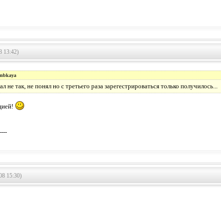
8 13:42)
enbkaya
лал не так, не понял но с третьего раза зарегестрироваться только получилось...
цией!
----
08 15:30)