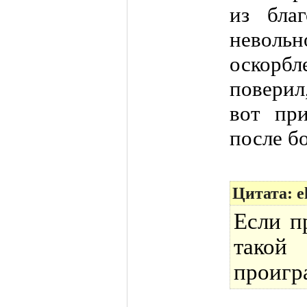
из бла
неволь
оскорбл
поверил
вот пр
после б
Цитата: e
Если п
такой
проигр