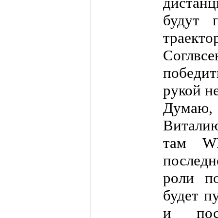
дистанц
будут 
траекто
Соглвс
победит
рукой н
Думаю, 
Виталию
там W
последн
роли по
будет п
и пос