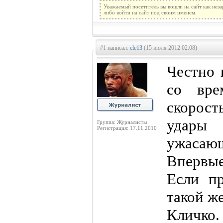
Уважаемый посетитель вы вошли на сайт как нез
либо войти на сайт под своим именем.
#1 написал:
ele13
(15 июля 2012 02:08)
Честно 
со вре
скорост
удары
Группа: Журналисты
Регистрация: 17.11.2010
ужасаю
Впервы
Если п
такой ж
Кличко.