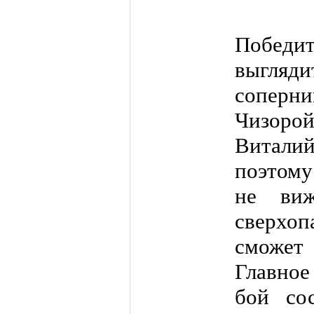
Побед
выгляди
соперни
Чизорой
Витали
поэтому
не виж
сверхо
сможет 
Главное
бой со