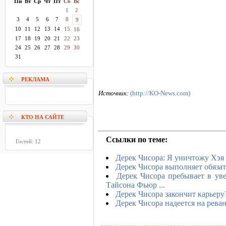
Пн
Вт
Ср
Чт
Пт
Сб
Вс
1
2
3
4
5
6
7
8
9
10
11
12
13
14
15
16
17
18
19
20
21
22
23
24
25
26
27
28
29
30
31
РЕКЛАМА
Источник:
(http://KO-News.com)
КТО НА САЙТЕ
Ссылки по теме:
Гостей: 12
Дерек Чисора: Я уничтожу Хэя
Дерек Чисора выполняет обязат
Дерек Чисора пребывает в уве
Тайсона Фьюр ...
Дерек Чисора закончит карьеру
Дерек Чисора надеется на рева