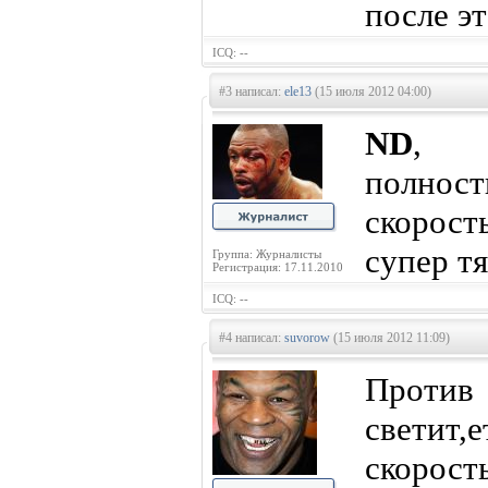
после эт
ICQ: --
#3 написал:
ele13
(15 июля 2012 04:00)
ND
,
полнос
скорость
супер т
Группа: Журналисты
Регистрация: 17.11.2010
ICQ: --
#4 написал:
suvorow
(15 июля 2012 11:09)
Против
светит,
скорост