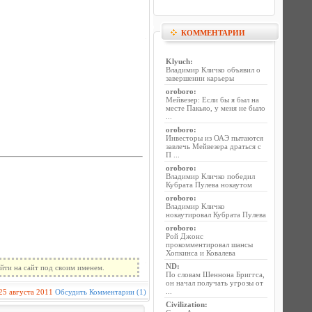
КОММЕНТАРИИ
Klyuch
:
Владимир Кличко объявил о
завершении карьеры
oroboro
:
Мейвезер: Если бы я был на
месте Пакьяо, у меня не было
...
oroboro
:
Инвесторы из ОАЭ пытаются
завлечь Мейвезера драться с
П ...
oroboro
:
Владимир Кличко победил
Кубрата Пулева нокаутом
oroboro
:
Владимир Кличко
нокаутировал Кубрата Пулева
oroboro
:
Рой Джонс
прокомментировал шансы
Хопкинса и Ковалева
ND
:
йти на сайт под своим именем.
По словам Шеннона Бриггса,
он начал получать угрозы от
...
25 августа 2011
Обсудить
Комментарии (1)
Civilization
: