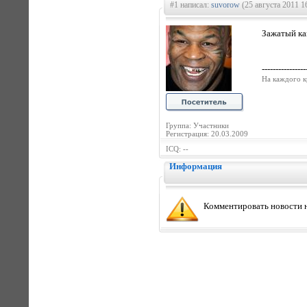
#1 написал:
suvorow
(25 августа 2011 1
Зажатый ка
----------------
На каждого к
Группа: Участники
Регистрация: 20.03.2009
ICQ: --
Информация
Комментировать новости н