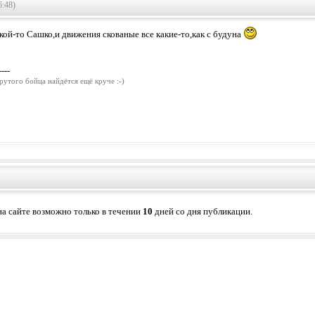
6:48)
кой-то Сашко,и движения скованые все какие-то,как с будуна
----
рутого бойца найдётся ещё круче :-)
а сайте возможно только в течении
10
дней со дня публикации.