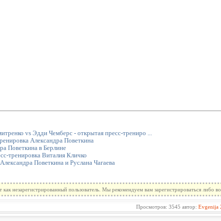
тренко vs Эдди Чемберс - открытая пресс-трениро ...
тренировка Александра Поветкина
ра Поветкина в Берлине
сс-тренировка Виталия Кличко
Александра Поветкина и Руслана Чагаева
т как незарегистрированный пользователь. Мы рекомендуем вам зарегистрироваться либо во
Просмотров: 3545 автор:
Evgenija