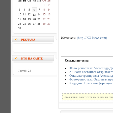
Пн
Вт
Ср
Чт
Пт
Сб
Вс
1
2
3
4
5
7
8
9
6
10
11
12
14
15
16
13
17
18
19
20
21
22
23
24
25
26
27
28
29
30
31
Источник:
(http://KO-News.com)
РЕКЛАМА
КТО НА САЙТЕ
Ссылки по теме:
Фото-репортаж: Александр Дми
Гостей: 23
27 июня состоится открытая 
Открыта тренировка Александ
Фото-репортаж: Открытая пре
Кадр дня: Пресс-конференция 
Уважаемый посетитель вы вошли на сай