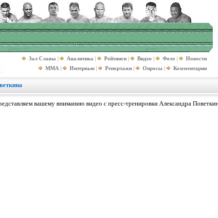
Зал Славы
|
Аналитика
|
Рейтинги
|
Видео
|
Фото
|
Новости
MMA
|
Интервью
|
Репортажи
|
Опросы
|
Комментарии
веткина
редставляем вашему вниманию видео с пресс-тренировки Александра Поветкин