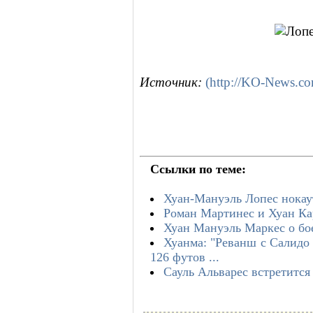
Источник:
(http://KO-News.c
Ссылки по теме:
Хуан-Мануэль Лопес нокау
Роман Мартинес и Хуан Ка
Хуан Мануэль Маркес о бо
Хуанма: "Реванш с Салидо
126 футов ...
Сауль Альварес встретится