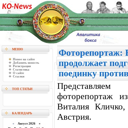
МЕНЮ
Фоторепортаж: 
Новое на сайте
продолжает подг
Добавить новость
Регистрация
Статистика
поединку проти
О сайте
Ссылки
Представляе
ТОП СТАТЬИ
фоторепортаж из
Виталия Кличко,
КАЛЕНДАРЬ
Австрия.
«
Август 2026 »