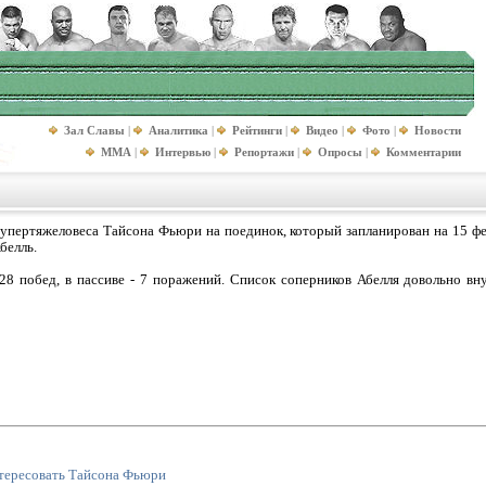
Зал Славы
|
Аналитика
|
Рейтинги
|
Видео
|
Фото
|
Новости
MMA
|
Интервью
|
Репортажи
|
Опросы
|
Комментарии
супертяжеловеса Тайсона Фьюри на поединок, который запланирован на 15 фе
белль.
 28 побед, в пассиве - 7 поражений. Список соперников Абелля довольно в
тересовать Тайсона Фьюри