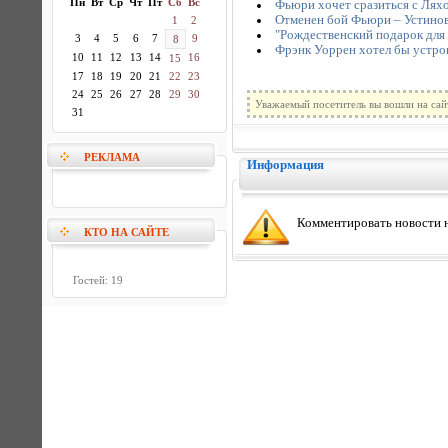
Пн
Вт
Ср
Чт
Пт
Сб
Вс
Фьюри хочет сразиться с Лях
Отменен бой Фьюри – Устино
1
2
"Рождественский подарок для Т
3
4
5
6
7
9
8
Фрэнк Уоррен хотел бы устро
10
11
12
13
14
16
15
17
18
19
20
21
22
23
24
25
26
27
28
29
30
Уважаемый посетитель вы вошли на сай
31
РЕКЛАМА
Информация
Комментировать новости н
КТО НА САЙТЕ
Гостей: 19