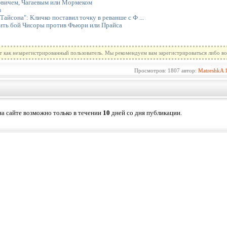
овичем, Чагаевым или Мормеком
в
айсона": Кличко поставил точку в реванше с Ф ...
ить бой Чисоры против Фьюри или Прайса
т как незарегистрированный пользователь. Мы рекомендуем вам зарегистрироваться либо во
Просмотров: 1807 автор:
MatreshkA
а сайте возможно только в течении
10
дней со дня публикации.