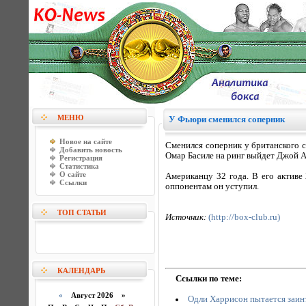
МЕНЮ
У Фьюри сменился соперник
Новое на сайте
Сменился соперник у британского 
Добавить новость
Омар Басиле на ринг выйдет Джой А
Регистрация
Статистика
О сайте
Американцу 32 года. В его активе
Ссылки
оппонентам он уступил.
ТОП СТАТЬИ
Источник:
(http://box-club.ru)
КАЛЕНДАРЬ
Ссылки по теме:
«
Август 2026 »
Одли Харрисон пытается заин