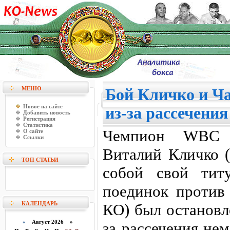
МЕНЮ
Бой Кличко и Ча
Новое на сайте
из-за рассечения
Добавить новость
Регистрация
Статистика
Чемпион WBC 
О сайте
Ссылки
Виталий Кличко (
ТОП СТАТЬИ
собой свой тит
поединок против 
КАЛЕНДАРЬ
КО) был остановл
«
Август 2026 »
за рассечения не