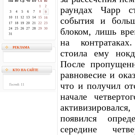
Пн
Вт
Ср
Чт
Пт
Сб
Вс
1
2
раундах Чарр с
3
4
5
6
7
8
9
10
11
12
13
14
15
события и боль
16
17
18
19
20
21
22
23
блоком, лишь вре
24
25
26
27
28
29
30
31
на контратаках
РЕКЛАМА
стоила ему нокд
После пропущенн
КТО НА САЙТЕ
равновесие и оказ
что и получил от
Гостей: 11
начале четверто
активизировалс
появился опре
середине четв