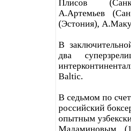
Плисов (Санкт
А.Артемьев (Са
(Эстония), А.Мак
В заключительно
два суперзре
интерконтинент
Baltic.
В седьмом по сче
российский боксер
опытным узбекск
Мадаминовым (1