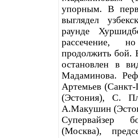
упорным. В перв
выглядел узбек
раунде Хуршидб
рассечение, н
продолжить бой. 
остановлен в ви
Мадаминова. Реф
Артемьев (Санкт-
(Эстония), С. Пл
А.Макушин (Эсто
Супервайзер 
(Москва), пред