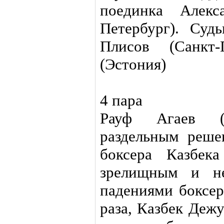
поединка Алекс
Петербург). Суд
Плисов (Санкт-
(Эстония)
4 пара
Рауф Агаев (А
раздельным реше
боксера Казбек
зрелищным и не
падениями боксер
раза, Казбек Деж