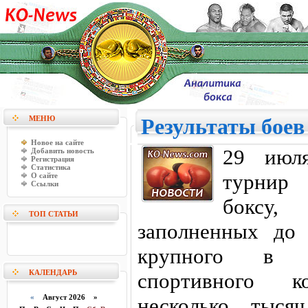
МЕНЮ
Результаты бое
Новое на сайте
29 июля
Добавить новость
Регистрация
Статистика
турнир 
О сайте
Ссылки
боксу,
ТОП СТАТЬИ
заполненных до 
крупного в г
КАЛЕНДАРЬ
спортивного к
«
Август 2026 »
несколько тыся