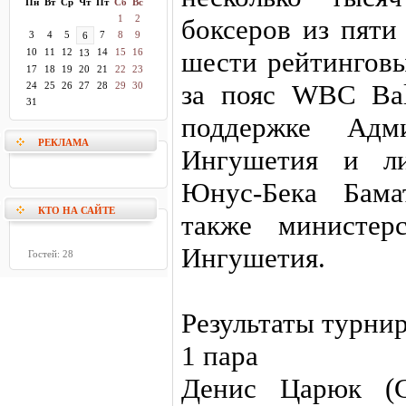
Пн
Вт
Ср
Чт
Пт
Сб
Вс
1
2
боксеров из пяти
3
4
5
7
8
9
6
10
11
12
14
15
16
шести рейтинговы
13
17
18
19
20
21
22
23
за пояс WBC Bal
24
25
26
27
28
29
30
31
поддержке Адми
РЕКЛАМА
Ингушетия и ли
Юнус-Бека Бама
КТО НА САЙТЕ
также министер
Ингушетия.
Гостей: 28
Результаты турни
1 пара
Денис Царюк (Са