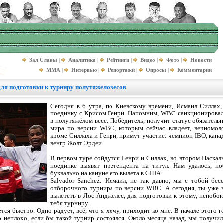
Зал Славы
|
Аналитика
|
Рейтинги
|
Видео
|
Фото
|
Новости
MMA
|
Интервью
|
Репортажи
|
Опросы
|
Комментарии
ля подготовки к турниру полутяжеловесов
Сегодня в 6 утра, по Киевскому времени, Исмаил Силлах,
поединку с Крисом Генри. Напомним, WBC санкционировал
в полутяжёлом весе. Победитель, получит статус обязатель
мира по версии WBC, которым сейчас владеет, вечномол
кроме Силлаха и Генри, примут участие: чемпион IBO, кана
венгр Жолт Эрдеи.
В первом туре сойдутся Генри и Силлах, во втором Паскал
поединке выявят претендента на титул. Нам удалось, п
буквально на кануне его вылета в США.
Salvador Sanchez: Исмаил, не так давно, мы с тобой бес
отборочного турнира по версии WBC. А сегодня, ты уже в
вылететь в Лос-Анджелес, для подготовки к этому, непобо
тебя турниру.
тся быстро. Одно радует, всё, что я хочу, приходит ко мне. В начале этого 
то неплохо, если бы такой турнир состоялся. Около месяца назад, мы получ