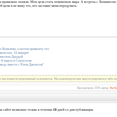
я правильно поняли. Моя цель-стать чемпионом мира. А встреча с Хопкинсом-
й цели и не вижу тех, кто заставит меня передумать.
 Ковалева, а потом прикончу его
ексона. 16 января!
эниэлом Джудой
 8 марта в Серпухове
иеду вместе с Роем Джонсом"
т как незарегистрированный пользователь. Мы рекомендуем вам зарегистрироваться либо во
Просмотров: 2335 автор:
BarS
а сайте возможно только в течении
10
дней со дня публикации.