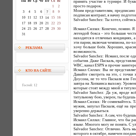
Пн
Вт
Ср
Чт
Пт
Сб
Вс
принять участие в турнире. И бук
просто подарок.
1
2
Моим представителям, предписано у
3
4
5
6
8
9
7
подписан контракт, я начну подготов
10
11
12
13
15
16
14
Salvador Sanchez: Ты хотел, сойтис
17
18
19
20
21
22
23
24
25
26
27
28
29
30
Исмаил Силлах: Конечно, помню. Я и
легендой бокса - это большая честь
31
находится в отличных кондициях, а 
эти парни, включая чемпиона, по-хо
хочу больше боёв. Хороших, краси
РЕКЛАМА
возможность.
Salvador Sanchez: Исмаил, после о
события. Даже Паскаль, представляе
WBC, канал ЕSРN и прочие заинтерес
Исмаил Силлах: Вы не представляет
КТО НА САЙТЕ
Давайте смотреть на это, с точки
Доусона, не то что Паскаля или Ге
завтра на Хопкинса выхожу. Уровен
Гостей: 12
которые стоят между мной и титуло
Salvador Sanchez: Да уж, вроде вс
титульному бою, уверен, ты будешь
Исмаил Силлах: Не сомневайтесь. Т
мужик, запугал Паскаля, ещё на пр
уверенно держаться.
Salvador Sanchez: А сам, что будешь
Исмаил Силлах: Главное, что бы ран
языке. Многого могу не понять. С у
Salvador Sanchez: Отлично. Хоть мы
которого в октябре, намечен поеди