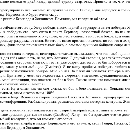
вально несколько дней назад, данный турнир стартовал. Приятно и то, что 
регулировать всё, касаемо контракта на бой с Генри, а мне вернутся в трен
ку. Надеюсь, это будет очень скоро.
ь в ринге с Бернардом Хопкинсом. Помнишь, мы говорили об этом.
 сейчас этого хочу. Хочу победить всех парней в турнире, а затем победить 
. А победить его - это слава и почёт. Бернард - возрастной боксёр, но как 
его опыт и мышление- это лучшее, что есть сейчас в мировом боксе. Для меня
рошему, раздражают меня. Ничего не имею против них лично, но то, что я их до
вых, финансово привлекательных боёв, с самыми лучшими бойцами современ
дного из твоих интервью, некоторые читатели высказались, что твои амбиции,
т для тебя опасность, не то, что Хопкинс. С другой стороны, раз тебя приглас
ованные стороны, считают, что ты уже созрел, для того, что бы побороться з
е, какие у меня амбиции. (Смеётся). Я не вижу проблем, победить любого в
 зрения возможностей бойцов. Мне 26 лет. За плечами неплохая карьера в л
нри. При этом у меня нет недостатка в скорости, атлетизме, функциональных 
ь моей оппозиции, повышается, от боя к бою. Так скажите, что помешает мне
м чемпиона мира (Смеётся).
ё есть. Ну а опыт, как ты сам сказал, от боя к бою повышается. Хопкинс сл
 наглым, злым и готовым на 100%.
аким и буду. Вспомним второй поединок Паскаля и Хопкинса. Бернард крутой 
есс-конференции. Разбалансировал, расшатал, заставил потерять контроль. Жа
 делать, если на тебя накинется этот старый матёрый волк и станет угрожать?
ьше времени, драться не полез (Смеётся). Хочу, что бы зрителям что-то дост
лыбкой выслушаю, что он там мне наговорит.
 и забегаем вперёд и между Бернардом и его титулом, стоят Генри, Паскаль, 
нок с Бернардом Хопкинсом.