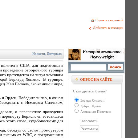
Сделать стартовой
Добавить в закладки
Новости
,
Интервью
 вылетел в США, для подготовки к
а проведение отборочного турнира
ного претендента на титул чемпиона
одой Бернард Хопкинс. В турнире,
ОПРОС НА САЙТЕ
дец Жан Паскаль, экс-чемпион мира,
С кем драться Кличко?
ь и Эрдеи. Победители пар, в очном
Берман Стиверн
обеседовать с Исмаилом Силлахом,
Кубрат Пулев
едовали, о перспективе проведения
Александр Поветкин
 аэропорту Борисполь, готовишься
юсь этого слова, судьбоносному для
года, беседуя со своим промоутером
или письмо от WBC, с предложением