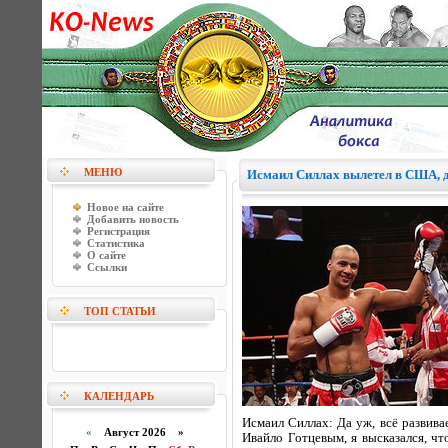
МЕНЮ
Исмаил Силлах вылетел в США, д
Новое на сайте
Добавить новость
Регистрация
Статистика
О сайте
Ссылки
ТОП СТАТЬИ
КАЛЕНДАРЬ
Исмаил Силлах: Да уж, всё развивае
«
Август 2026 »
Ивайло Готцевым, я высказался, ч