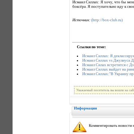
Исмаил Силлах: Я хочу, что бы мен
боксёра. Я поступательно иду к свое
Источник:
(http://box-club.ru)
Ссылки по теме:
Исмаил Силлах: Я деклассирую
Исмаил Силлах vs Джулиуса Дж
Исмаил Силах встретится с Д
Исмаил Силлах выйдет на ринг
Исмаил Силлах:"В Украину пр
Уважаемый посетитель вы вошли на сай
Информация
Комментировать новости н