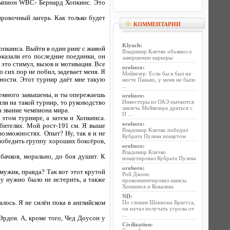
чемпион WBC- Бернард Хопкинс. Это
ировочный лагерь. Как только будет
КОММЕНТАРИИ
Klyuch
:
Хопкинса. Выйти в один ринг с живой
Владимир Кличко объявил о
показали его последние поединки, он
завершении карьеры
 это стимул, вызов и мотивация. Все
oroboro
:
 сих пор не побил, задевает меня. Я
Мейвезер: Если бы я был на
ности. Этот турнир даёт мне такую
месте Пакьяо, у меня не было
...
 немного завышены, и ты опережаешь
oroboro
:
Инвесторы из ОАЭ пытаются
или на такой турнир, то руководство
завлечь Мейвезера драться с
а звание чемпиона мира.
П ...
 этом турнире, а затем и Хопкинса.
oroboro
:
юбителях. Мой рост-191 см. Я выше
Владимир Кличко победил
возможностях. Опыт? Ну, так я и не
Кубрата Пулева нокаутом
 победить группу хороших боксёров,
oroboro
:
Владимир Кличко
абачков, морально, до боя душит. К
нокаутировал Кубрата Пулева
oroboro
:
мужик, правда? Так вот этот крутой
Рой Джонс
ну нужно было не истерить, а также
прокомментировал шансы
Хопкинса и Ковалева
ND
:
алось. Я не силён пока в английском
По словам Шеннона Бриггса,
он начал получать угрозы от
...
Эрдеи. А, кроме того, Чед Доусон у
Civilization
: