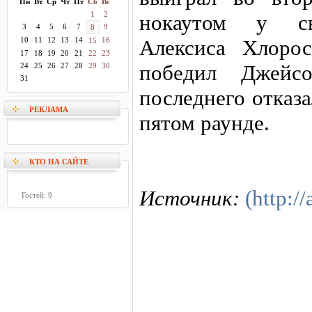
Пн
Вт
Ср
Чт
Пт
Сб
Вс
1
2
нокаутом у сво
3
4
5
6
7
9
8
10
11
12
13
14
16
Алексиса Хлоро
15
17
18
19
20
21
22
23
победил Джейс
24
25
26
27
28
29
30
31
последнего отказ
РЕКЛАМА
пятом раунде.
КТО НА САЙТЕ
Источник:
(http://
Гостей: 9