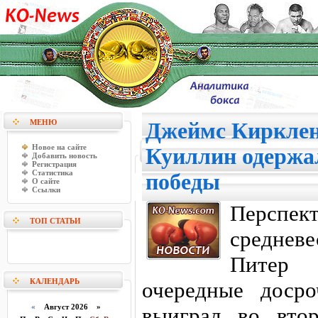
МЕНЮ
Джеймс Кирклен
Новое на сайте
Куиллин одержа
Добавить новость
Регистрация
Статистика
победы
О сайте
Ссылки
Перспе
ТОП СТАТЬИ
среднев
Питер
КАЛЕНДАРЬ
очередные доср
«
Август 2026 »
выиграл во вто