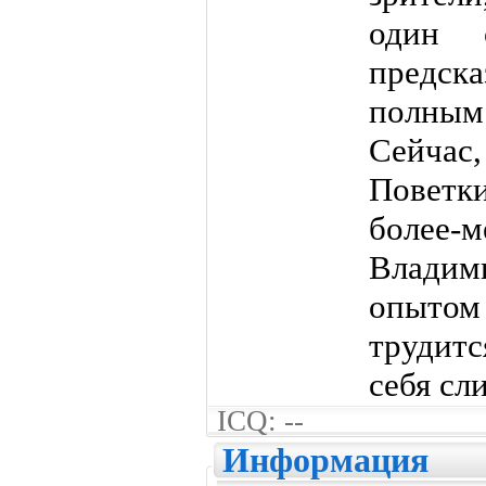
один 
предск
полным
Сейчас
Поветк
более
Владими
опыто
трудитс
себя сли
ICQ: --
Информация