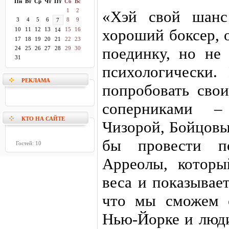
Пн
Вт
Ср
Чт
Пт
Сб
Вс
1
2
«Хэй свой шанс
3
4
5
6
8
9
7
10
11
12
13
15
16
хороший боксер, 
14
17
18
19
20
21
22
23
поединку, но не
24
25
26
27
28
29
30
31
психологически.
РЕКЛАМА
попробовать сво
соперниками –
КТО НА САЙТЕ
Чизорой, Бойцовы
бы провести п
Гостей: 10
Арреолы, которы
веса и показывае
что мы сможем о
Нью-Йорке и люди