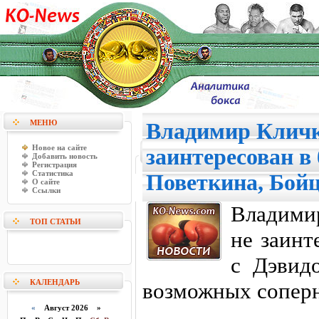
МЕНЮ
Владимир Кличк
Новое на сайте
заинтересован в
Добавить новость
Регистрация
Статистика
Поветкина, Бой
О сайте
Ссылки
Владимир
ТОП СТАТЬИ
не заинт
с Дэвид
КАЛЕНДАРЬ
возможных соперн
«
Август 2026 »