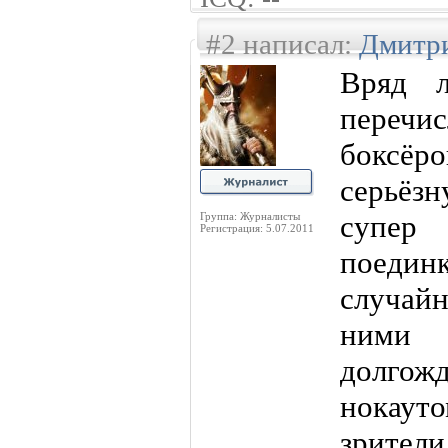
#2 написал:
Дмитр
Вряд 
переч
боксёро
серьёзн
супер
Группа: Журналисты
Регистрация: 5.07.2011
поедин
случай
ними
долго
нокаут
зрител