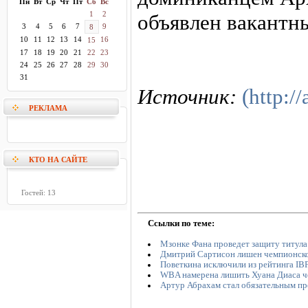
Пн
Вт
Ср
Чт
Пт
Сб
Вс
1
2
объявлен вакантн
3
4
5
6
7
9
8
10
11
12
13
14
16
15
17
18
19
20
21
22
23
24
25
26
27
28
29
30
31
Источник:
(http://
РЕКЛАМА
КТО НА САЙТЕ
Гостей: 13
Ссылки по теме:
Мзонке Фана проведет защиту титула 
Дмитрий Сартисон лишен чемпионско
Поветкина исключили из рейтинга IB
WBA намерена лишить Хуана Диаса ч
Артур Абрахам стал обязательным пр