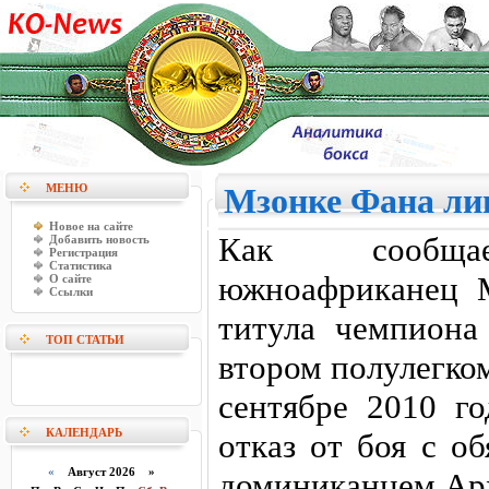
МЕНЮ
Мзонке Фана ли
Новое на сайте
Как сообщает
Добавить новость
Регистрация
Статистика
южноафриканец 
О сайте
Ссылки
титула чемпиона
ТОП СТАТЬИ
втором полулегком
сентябре 2010 го
КАЛЕНДАРЬ
отказ от боя с о
«
Август 2026 »
доминиканцем Ар