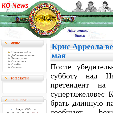
МЕНЮ
Крис Арреола ве
Новое на сайте
мая
Добавить новость
Регистрация
Статистика
После убедител
О сайте
Ссылки
субботу над Н
ТОП СТАТЬИ
претендент на
супертяжеловес 
КАЛЕНДАРЬ
брать длинную па
«
Август 2026 »
сообщает boxi