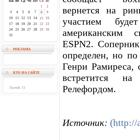
Пн
Вт
Ср
Чт
Пт
Сб
Вс
1
2
вернется на ри
3
4
5
6
7
9
8
10
11
12
13
14
16
участием буде
15
17
18
19
20
21
22
23
американским с
24
25
26
27
28
29
30
31
ESPN2. Соперник
РЕКЛАМА
определен, но по
Генри Рамиреса, 
КТО НА САЙТЕ
встретится н
Релефордом.
Гостей: 11
Источник:
(http://