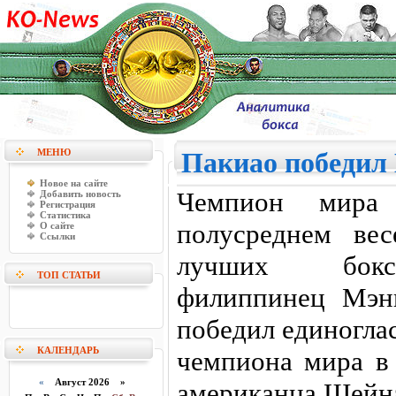
МЕНЮ
Пакиао победил
Новое на сайте
Чемпион мир
Добавить новость
Регистрация
Статистика
полусреднем ве
О сайте
Ссылки
лучших боксе
ТОП СТАТЬИ
филиппинец Мэн
победил единогла
КАЛЕНДАРЬ
чемпиона мира в 
«
Август 2026 »
американца Шейна