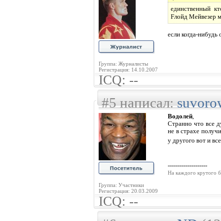
единственный кт
Fлойд Мейвезер м
если когда-нибудь 
Группа: Журналисты
Регистрация: 14.10.2007
ICQ: --
#5 написал:
suvoro
Водолей
,
Странно что все д
не в страхе получ
у другого вот и вс
--------------------
На каждого крутого б
Группа: Участники
Регистрация: 20.03.2009
ICQ: --