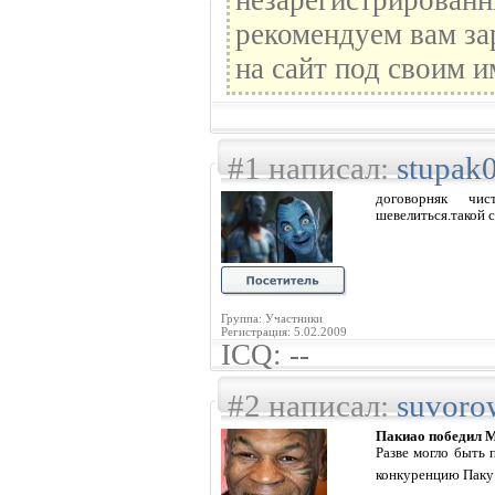
незарегистрированн
рекомендуем вам за
на сайт под своим и
#1 написал:
stupak
договорняк чис
шевелиться.такой с
Группа: Участники
Регистрация: 5.02.2009
ICQ: --
#2 написал:
suvoro
Пакиао победил 
Разве могло быть
конкуренцию Паку 