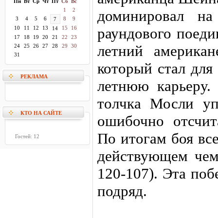
Пн
Вт
Ср
Чт
Пт
Сб
Вс
1
2
доминировал на
3
4
5
6
8
9
7
10
11
12
13
15
16
раундового поеди
14
17
18
19
20
21
22
23
летний американ
24
25
26
27
28
29
30
31
который стал для
РЕКЛАМА
летнюю карьеру.
толчка Мосли уп
КТО НА САЙТЕ
ошибочно отсчит
По итогам боя вс
Гостей: 12
действующем чемп
120-107). Эта поб
подряд.