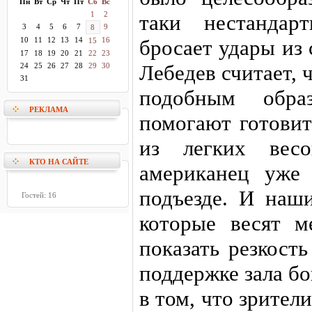
Пн
Вт
Ср
Чт
Пт
Сб
Вс
1
2
таки нестандар
3
4
5
6
7
9
8
10
11
12
13
14
16
бросает удары из
15
17
18
19
20
21
22
23
Лебедев считает, 
24
25
26
27
28
29
30
31
подобным обра
РЕКЛАМА
помогают готовит
из легких весо
КТО НА САЙТЕ
американец уже
подъезде. И наш
Гостей: 16
которые весят м
показать резкост
поддержке зала б
в том, что зрители