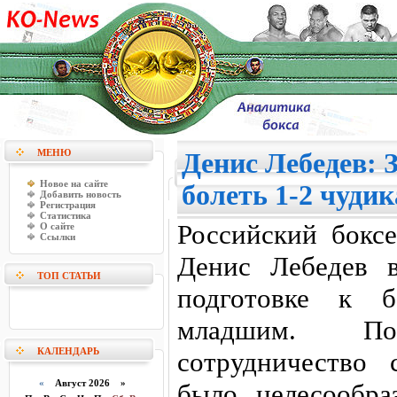
МЕНЮ
Денис Лебедев: 
Новое на сайте
болеть 1-2 чудик
Добавить новость
Регистрация
Статистика
Российский боксе
О сайте
Ссылки
Денис Лебедев 
ТОП СТАТЬИ
подготовке к 
младшим. П
КАЛЕНДАРЬ
сотрудничество
«
Август 2026 »
было целесообра