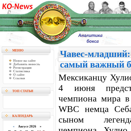
МЕНЮ
Чавес-младший:
Новое на сайте
самый важный б
Добавить новость
Регистрация
Статистика
Мексиканцу Хули
О сайте
Ссылки
4 июня предст
ТОП СТАТЬИ
чемпиона мира в
WBC немца Себа
КАЛЕНДАРЬ
сыном легенда
«
Август 2026 »
чемпиона Хулио 