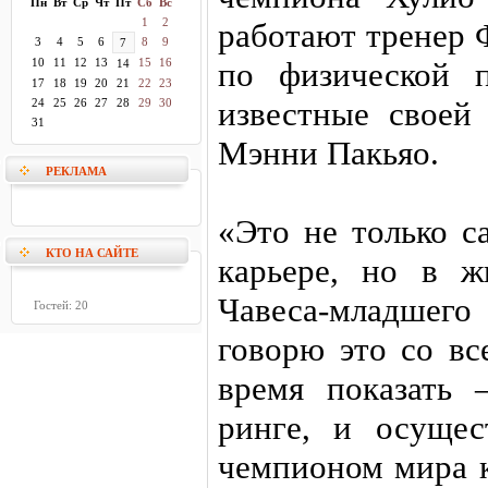
Пн
Вт
Ср
Чт
Пт
Сб
Вс
1
2
работают тренер 
3
4
5
6
8
9
7
10
11
12
13
15
16
по физической п
14
17
18
19
20
21
22
23
известные своей
24
25
26
27
28
29
30
31
Мэнни Пакьяо.
РЕКЛАМА
«Это не только 
КТО НА САЙТЕ
карьере, но в 
Чавеса-младшег
Гостей: 20
говорю это со вс
время показать
ринге, и осущес
чемпионом мира к