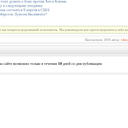
стоит думать о боях против Хея и Кличко
ку к следующему поединку
ва состоится 9 апреля в США
 Марсело Луисом Насименто?
т как незарегистрированный пользователь. Мы рекомендуем вам зарегистрироваться либо во
Просмотров: 2830 автор:
vikto
а сайте возможно только в течении
10
дней со дня публикации.