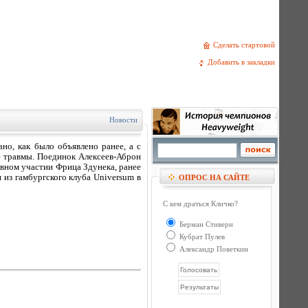
Сделать стартовой
Добавить в закладки
Новости
но, как было объявлено ранее, а с
е травмы. Поединок Алексеев-Аброн
ивном участии Фрица Здунека, ранее
из гамбургского клуба Universum в
ОПРОС НА САЙТЕ
С кем драться Кличко?
Берман Стиверн
Кубрат Пулев
Александр Поветкин