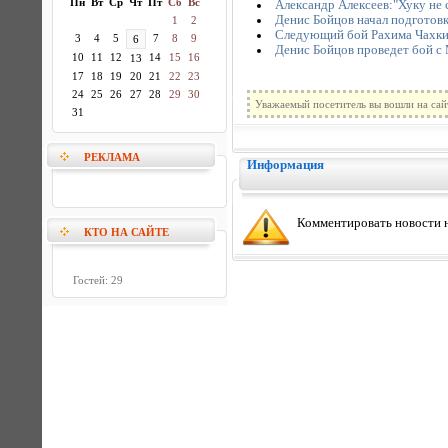
Пн
Вт
Ср
Чт
Пт
Сб
Вс
Александр Алексеев:"Хуку не 
Денис Бойцов начал подготов
1
2
Следующий бой Рахима Чахкие
3
4
5
7
8
9
6
Денис Бойцов проведет бой с
10
11
12
14
15
16
13
17
18
19
20
21
22
23
24
25
26
27
28
29
30
Уважаемый посетитель вы вошли на сай
31
РЕКЛАМА
Информация
Комментировать новости н
КТО НА САЙТЕ
Гостей: 29