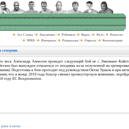
Зал Славы
|
Аналитика
|
Рейтинги
|
Видео
|
Фото
|
Новости
MMA
|
Интервью
|
Репортажи
|
Опросы
|
Комментарии
я соперник
го веса Александр Алексеев проведет следующий бой не с Эмилиано Кайета
етано был вынужден отказаться от поединка из-за полученной на тренировк
рмания). Подготовка к бою проходит под руководством Октая Уркала и при акт
им, что в конце 2010 года боксер cменил промоутерскую компанию, перейдя 
10 году EC Boxpromotion.
 ринг в июне