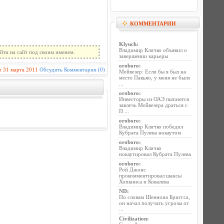
КОММЕНТАРИИ
Klyuch
:
Владимир Кличко объявил о
йти на сайт под своим именем.
завершении карьеры
oroboro
:
r
31 марта 2011
Обсудить
Комментарии (0)
Мейвезер: Если бы я был на
месте Пакьяо, у меня не было
...
oroboro
:
Инвесторы из ОАЭ пытаются
завлечь Мейвезера драться с
П ...
oroboro
:
Владимир Кличко победил
Кубрата Пулева нокаутом
oroboro
:
Владимир Кличко
нокаутировал Кубрата Пулева
oroboro
:
Рой Джонс
прокомментировал шансы
Хопкинса и Ковалева
ND
:
По словам Шеннона Бриггса,
он начал получать угрозы от
...
Civilization
: