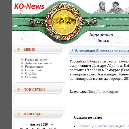
МЕНЮ
У Александра Алексеева сменилс
Новое на сайте
Российский боксер первого тяжело
Добавить новость
американцем Деандре Аброном. Кай
Регистрация
состоится 9 апреля в Гамбурге (Ге
Статистика
О сайте
тренировавшего Александра. Напомн
Ссылки
появившуюся в этом же городе в 20
ТОП СТАТЬИ
Источник:
(http://allboxing.ru)
КАЛЕНДАРЬ
Ссылки по теме:
«
Август 2026 »
Александр Алексеев выйдет на